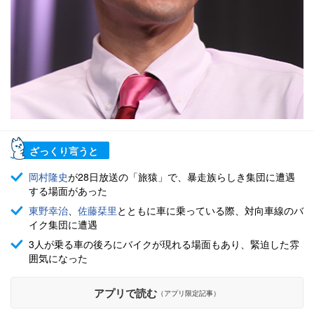
ざっくり言うと
岡村隆史
が28日放送の「旅猿」で、暴走族らしき集団に遭遇
する場面があった
東野幸治
、
佐藤栞里
とともに車に乗っている際、対向車線のバ
イク集団に遭遇
3人が乗る車の後ろにバイクが現れる場面もあり、緊迫した雰
囲気になった
アプリで読む
（アプリ限定記事）