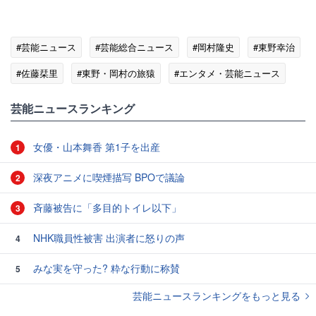
#芸能ニュース
#芸能総合ニュース
#岡村隆史
#東野幸治
#佐藤栞里
#東野・岡村の旅猿
#エンタメ・芸能ニュース
芸能ニュースランキング
女優・山本舞香 第1子を出産
1
深夜アニメに喫煙描写 BPOで議論
2
斉藤被告に「多目的トイレ以下」
3
NHK職員性被害 出演者に怒りの声
4
みな実を守った? 粋な行動に称賛
5
芸能ニュースランキングをもっと見る