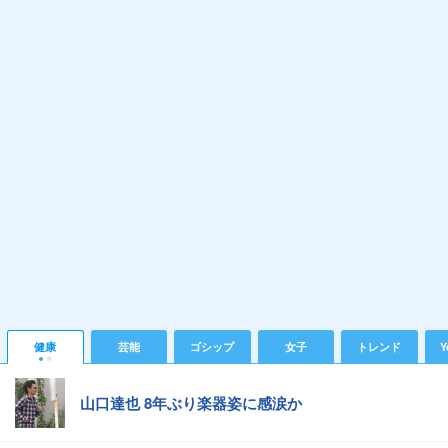
健康
芸能
ゴシップ
女子
トレンド
Y
山口達也 8年ぶり楽器姿に感涙か