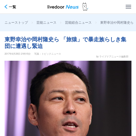
一覧
>
>
>
東野幸治や岡村隆史ら
ニューストップ
芸能ニュース
芸能総合ニュース
東野幸治や岡村隆史ら 「旅猿」で暴走族らしき集
団に遭遇し緊迫
2017年6月29日 21時15分
写真：トピックニュース
by ライブドアニュース編集部