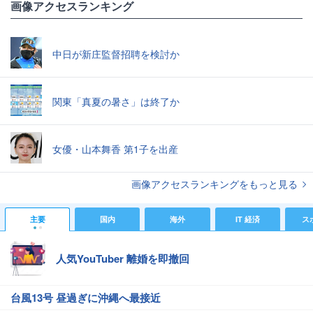
画像アクセスランキング
中日が新庄監督招聘を検討か
関東「真夏の暑さ」は終了か
女優・山本舞香 第1子を出産
画像アクセスランキングをもっと見る
主要
国内
海外
IT 経済
ス
人気YouTuber 離婚を即撤回
台風13号 昼過ぎに沖縄へ最接近