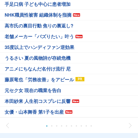
手足口病 子ども中心に患者増加
NHK職員性被害 組織体制を指摘
高市氏の裏目行動 焦りの裏返し?
老舗メーカー「バズりたい」叶う
35度以上でハンディファン逆効果
うるさい 夏の風物詩が存続危機
アニメにちなんだ名付け流行 尼
藤原竜也「労務改善」をアピール
元セク女 現在の職業を告白
本田紗来 人生初コスプレに反響
女優・山本舞香 第1子を出産