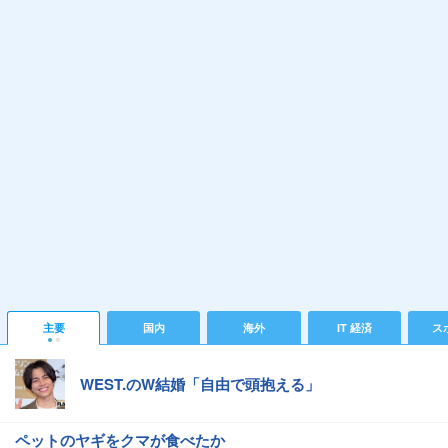
主要
国内
海外
IT 経済
ス
WEST.のW結婚「自由で頭抱える」
ペットのヤギをクマが食べたか