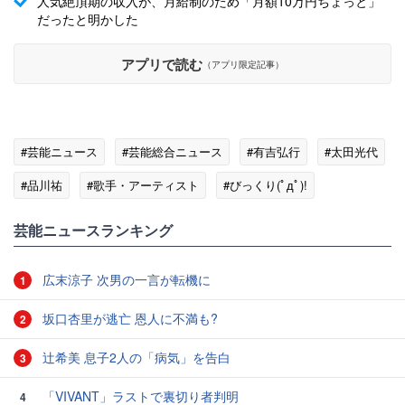
人気絶頂期の収入が、月給制のため「月額10万円ちょっと」
だったと明かした
アプリで読む
（アプリ限定記事）
#芸能ニュース
#芸能総合ニュース
#有吉弘行
#太田光代
#品川祐
#歌手・アーティスト
#びっくり(ﾟдﾟ)!
芸能ニュースランキング
広末涼子 次男の一言が転機に
1
坂口杏里が逃亡 恩人に不満も?
2
辻希美 息子2人の「病気」を告白
3
「VIVANT」ラストで裏切り者判明
4