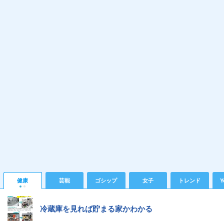
健康
芸能
ゴシップ
女子
トレンド
Y
冷蔵庫を見れば貯まる家かわかる