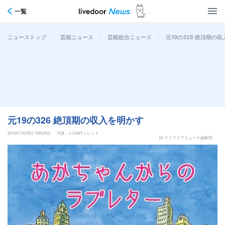
一覧
>
>
>
元19の326 絶頂期の
ニューストップ
芸能ニュース
芸能総合ニュース
元19の326 絶頂期の収入を明かす
2013年7月29日 15時25分
写真：J-CASTトレンド
by ライブドアニュース編集部