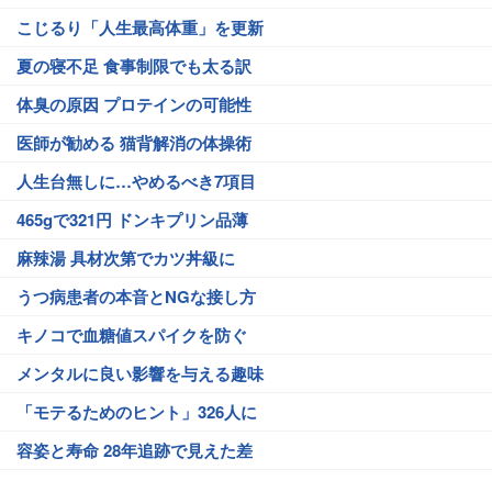
こじるり「人生最高体重」を更新
夏の寝不足 食事制限でも太る訳
体臭の原因 プロテインの可能性
医師が勧める 猫背解消の体操術
人生台無しに…やめるべき7項目
465gで321円 ドンキプリン品薄
麻辣湯 具材次第でカツ丼級に
うつ病患者の本音とNGな接し方
キノコで血糖値スパイクを防ぐ
メンタルに良い影響を与える趣味
「モテるためのヒント」326人に
容姿と寿命 28年追跡で見えた差