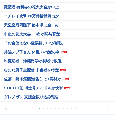
琵琶湖 有料券の花火大会が中止
ニチレイ攻撃 20万件情報流出か
天皇皇后両陛下 熊本県に金一封
中止の花火大会、3市が関与否定
「お金使えない症候群」FPが解説
井脇ノブ子さん 体重38kg減の今
昨夏覇者・沖縄尚学が初戦で敗退
なにわ男子生配信 中傷者を特定
佐藤二朗 映画配信告知でX再開か
STARTO初 博士号アイドルが快挙
ダレノガレ 支援金振り込み報告