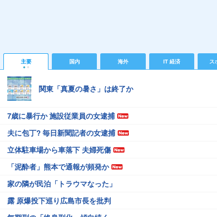
主要
国内
海外
IT 経済
ス
関東「真夏の暑さ」は終了か
7歳に暴行か 施設従業員の女逮捕
夫に包丁? 毎日新聞記者の女逮捕
立体駐車場から車落下 夫婦死傷
「泥酔者」熊本で通報が頻発か
家の隣が民泊「トラウマなった」
露 原爆投下巡り広島市長を批判