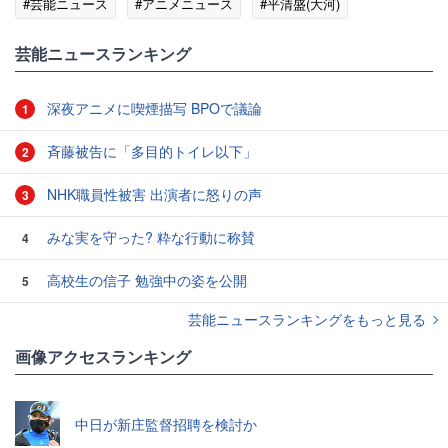
#芸能ニュース
#アニメニュース
#平清盛(大河)
芸能ニュースランキング
深夜アニメに喫煙描写 BPOで議論
1
斉藤被告に「多目的トイレ以下」
2
NHK職員性被害 出演者に怒りの声
3
みな実を守った? 粋な行動に称賛
4
高校生の信子 勉強中の姿を公開
5
芸能ニュースランキングをもっと見る
画像アクセスランキング
中日が新庄監督招聘を検討か