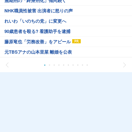
無期刑の「終身刑化」傾向続く
NHK職員性被害 出演者に怒りの声
れいわ「いのちの党」に変更へ
90歳患者を殴る? 看護助手を逮捕
藤原竜也「労務改善」をアピール
元TBSアナの山本里菜 離婚を公表