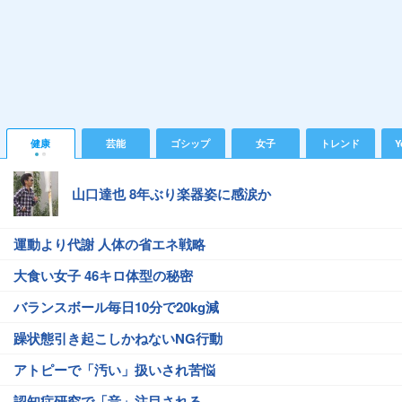
健康
芸能
ゴシップ
女子
トレンド
Y
山口達也 8年ぶり楽器姿に感涙か
運動より代謝 人体の省エネ戦略
大食い女子 46キロ体型の秘密
バランスボール毎日10分で20kg減
躁状態引き起こしかねないNG行動
アトピーで「汚い」扱いされ苦悩
認知症研究で「音」注目される