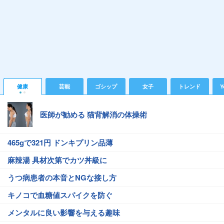
健康
芸能
ゴシップ
女子
トレンド
Y
医師が勧める 猫背解消の体操術
465gで321円 ドンキプリン品薄
麻辣湯 具材次第でカツ丼級に
うつ病患者の本音とNGな接し方
キノコで血糖値スパイクを防ぐ
メンタルに良い影響を与える趣味