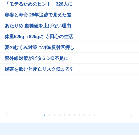
「モテるためのヒント」326人に
容姿と寿命 28年追跡で見えた差
あたりめ 血糖値を上げない理由
体重62kg→82kgに 寺田心の生活
夏のむくみ対策 ツボ&反射区押し
紫外線対策がビタミンD不足に
緑茶を飲むと死亡リスク低まる?