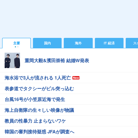
主要
国内
海外
IT 経済
ス
重岡大毅&濱田崇裕 結婚W発表
海水浴で3人が流される 1人死亡
表参道でタクシーがビル突っ込む
台風16号が小笠原近海で発生
海上自衛隊の生々しい映像が物議
教員の性暴力 止まらないワケ
韓国の審判接待疑惑 JFAが調査へ