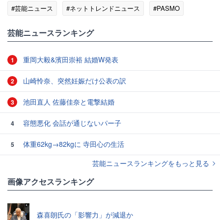
#芸能ニュース
#ネットトレンドニュース
#PASMO
芸能ニュースランキング
重岡大毅&濱田崇裕 結婚W発表
1
山崎怜奈、突然妊娠だけ公表の訳
2
池田直人 佐藤佳奈と電撃結婚
3
容態悪化 会話が通じないパー子
4
体重62kg→82kgに 寺田心の生活
5
芸能ニュースランキングをもっと見る
画像アクセスランキング
森喜朗氏の「影響力」が減退か