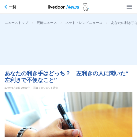
一覧
>
>
>
あなたの利き手は
ニューストップ
芸能ニュース
ネットトレンドニュース
あなたの利き手はどっち？ 左利きの人に聞いた″
左利きで不便なこと″
2010年8月27日 20時6分
写真：ガジェット通信