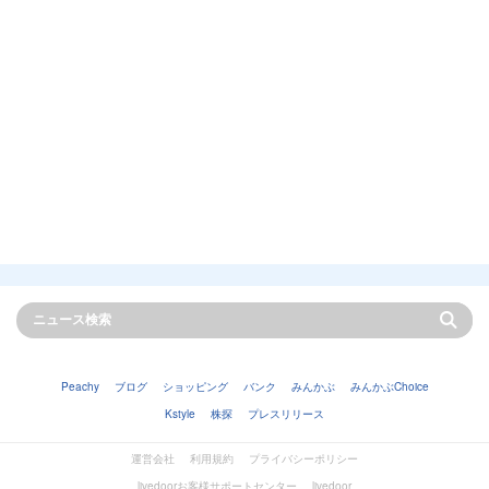
Peachy
ブログ
ショッピング
バンク
みんかぶ
みんかぶChoice
Kstyle
株探
プレスリリース
運営会社
利用規約
プライバシーポリシー
livedoorお客様サポートセンター
livedoor