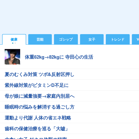
健康
芸能
ゴシップ
女子
トレンド
Y
体重62kg→82kgに 寺田心の生活
夏のむくみ対策 ツボ&反射区押し
紫外線対策がビタミンD不足に
母が娘に減量強要→家庭内別居へ
睡眠時の悩みを解消する過ごし方
運動より代謝 人体の省エネ戦略
歯科の保健治療を巡る「大嘘」