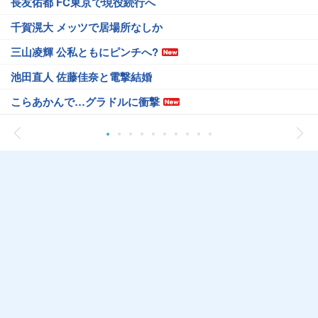
長友佑都 FC東京で現役続行へ
千賀滉大 メッツで居場所なしか
三山凌輝 公私ともにピンチへ?
池田直人 佐藤佳奈と電撃結婚
こらあかんで…グラドルに衝撃