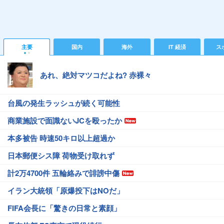
主要
国内
海外
IT 経済
ス
あれ、絶対マツコだよね? 赤裸々
台風の発生ラッシュが続く可能性
商業施設で面識ないJCを殴ったか
本多被告 時速50キロ以上超過か
日本郵便シス障 荷物受け取れず
計2万4700件 五輪絡みで誹謗中傷
イラン大統領「原爆投下はNOだ」
FIFA会長に「驚きの日常と素顔」