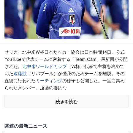
サッカー北中米W杯日本サッカー協会は日本時間14日、公式
YouTubeで代表チームに密着する「Team Cam」最新回が公開
された。
北中米ワールドカップ
（W杯）代表で主将を務めて
いた
遠藤航
（リバプール）が怪我のためチームを離脱。その
直後に行われた
ミーティング
の様子も公開した。一室に集め
られたメンバー。遠藤の姿はな
続きを読む
関連の最新ニュース