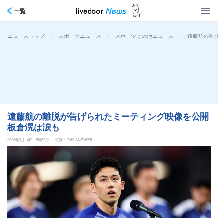
一覧
>
>
>
遠藤航の離
ニューストップ
スポーツニュース
スポーツその他ニュース
遠藤航の離脱が告げられたミーティング映像を公開
板倉滉は涙も
2026年6月14日 18時52分
写真：THE ANSWER