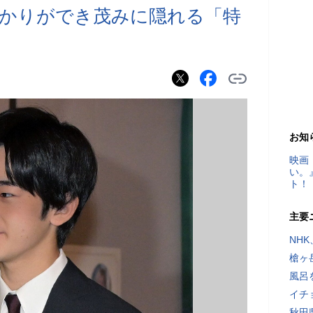
かりができ茂みに隠れる「特
お知
映画
い。
ト！
主要
NH
槍ヶ
風呂
イチ
秋田