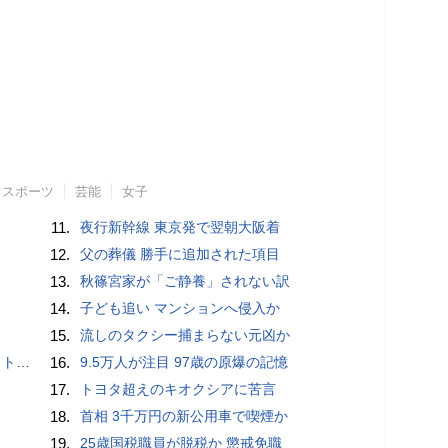
スポーツ
芸能
女子
11.
夜行新幹線 東京発で翌朝大阪着
12.
父の葬儀 勝手に追加された項目
13.
秋篠宮家が「ご静養」されない訳
14.
子ども追い マンションへ侵入か
15.
流しのタクシー捕まらない元凶か
岡山県警
16.
9.5万人が注目 97歳の原爆の記憶
17.
トヨタ超えのキオクシアに苦言
18.
首相 3千万円の新公用車で喫煙か
19.
25歳国税職員が脱税か 懲戒免職