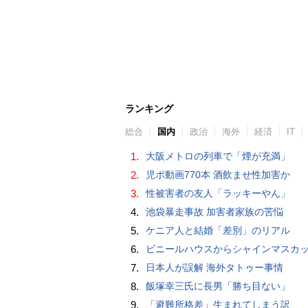
ランキング
総合
国内
政治
海外
経済
IT
1.
大阪メトロの列車で「煙が充満」
2.
児ポ動画770本 酒飲ませ性加害か
3.
性被害者の友人「ラッキーやん」
4.
池袋暴走事故 加害者家族の苦悩
5.
ケニア人と結婚「差別」のリアル
6.
ビニールハウスからシャインマスカット約200房を盗んだ疑い ネットで販売か 無職の男（42）逮捕 
7.
日本人が誤解 海外タトゥー事情
8.
飯塚幸三氏に長男「勝ち目ない」
9.
「避難所格差」生まれてしまう訳