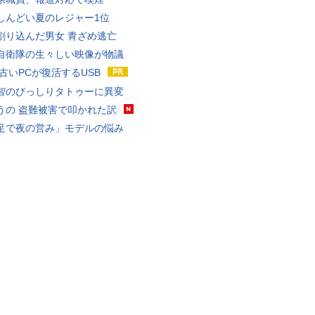
しんどい夏のレジャー1位
割り込んだ男女 青ざめ逃亡
自衛隊の生々しい映像が物議
 古いPCが復活するUSB
智のびっしりタトゥーに異変
うの 盗難被害で叩かれた訳
足で夜の営み」モデルの悩み