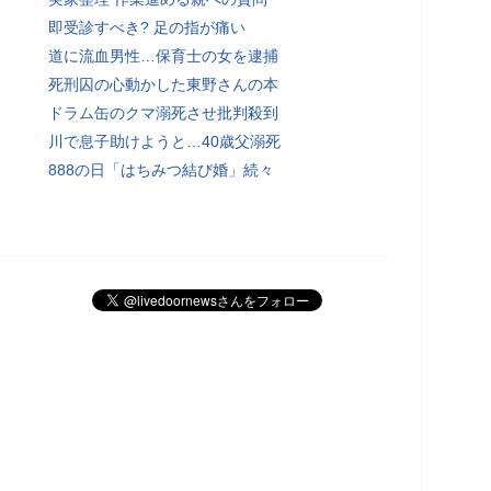
即受診すべき? 足の指が痛い
道に流血男性…保育士の女を逮捕
死刑囚の心動かした東野さんの本
ドラム缶のクマ溺死させ批判殺到
川で息子助けようと…40歳父溺死
888の日「はちみつ結び婚」続々