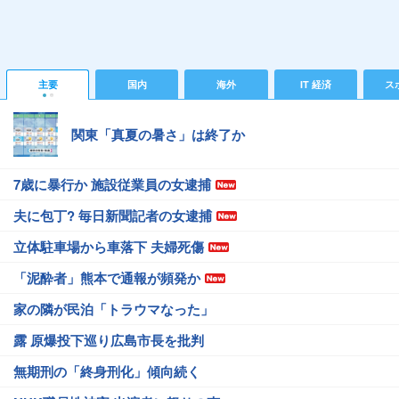
主要
国内
海外
IT 経済
ス
関東「真夏の暑さ」は終了か
7歳に暴行か 施設従業員の女逮捕
夫に包丁? 毎日新聞記者の女逮捕
立体駐車場から車落下 夫婦死傷
「泥酔者」熊本で通報が頻発か
家の隣が民泊「トラウマなった」
露 原爆投下巡り広島市長を批判
無期刑の「終身刑化」傾向続く