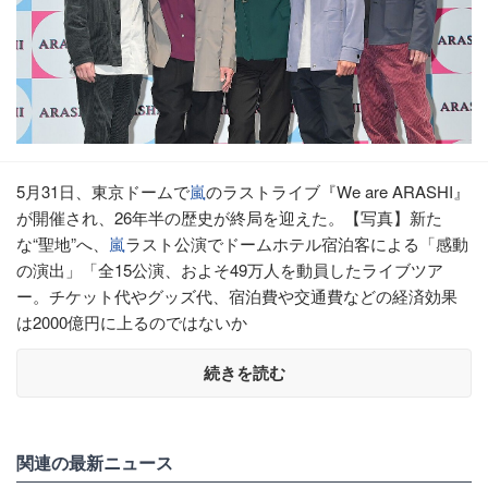
5月31日、東京ドームで
嵐
のラストライブ『We are ARASHI』
が開催され、26年半の歴史が終局を迎えた。【写真】新た
な“聖地”へ、
嵐
ラスト公演でドームホテル宿泊客による「感動
の演出」「全15公演、およそ49万人を動員したライブツア
ー。チケット代やグッズ代、宿泊費や交通費などの経済効果
は2000億円に上るのではないか
続きを読む
関連の最新ニュース