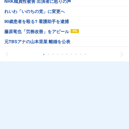
NHK職員性被害 出演者に怒りの声
れいわ「いのちの党」に変更へ
90歳患者を殴る? 看護助手を逮捕
藤原竜也「労務改善」をアピール
元TBSアナの山本里菜 離婚を公表