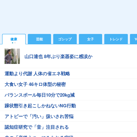
健康
芸能
ゴシップ
女子
トレンド
Y
山口達也 8年ぶり楽器姿に感涙か
運動より代謝 人体の省エネ戦略
大食い女子 46キロ体型の秘密
バランスボール毎日10分で20kg減
躁状態引き起こしかねないNG行動
アトピーで「汚い」扱いされ苦悩
認知症研究で「音」注目される