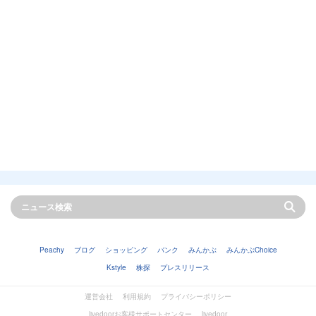
Peachy
ブログ
ショッピング
バンク
みんかぶ
みんかぶChoice
Kstyle
株探
プレスリリース
運営会社
利用規約
プライバシーポリシー
livedoorお客様サポートセンター
livedoor