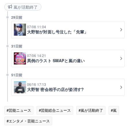
嵐が活動終了
29日前
07/08 11:04
大野智が対面し号泣した「先輩」
31日前
07/06 14:21
異例のラスト SMAPと嵐の違い
51日前
06/16 17:13
大野智 密会相手の店が姿消す?
#芸能ニュース
#芸能総合ニュース
#嵐が活動終了
#嵐
#エンタメ・芸能ニュース