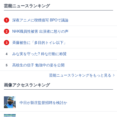
芸能ニュースランキング
深夜アニメに喫煙描写 BPOで議論
1
NHK職員性被害 出演者に怒りの声
2
斉藤被告に「多目的トイレ以下」
3
みな実を守った? 粋な行動に称賛
4
高校生の信子 勉強中の姿を公開
5
芸能ニュースランキングをもっと見る
画像アクセスランキング
中日が新庄監督招聘を検討か