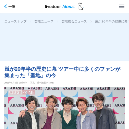
一覧
>
>
>
嵐が26年半の歴史に幕
ニューストップ
芸能ニュース
芸能総合ニュース
嵐が26年半の歴史に幕 ツアー中に多くのファンが
集まった「聖地」の今
2026年6月9日 21時0分
写真：週刊女性PRIME