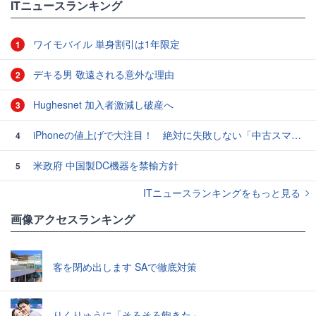
ITニュースランキング
ワイモバイル 単身割引は1年限定
1
デキる男 敬遠される意外な理由
2
Hughesnet 加入者激減し破産へ
3
iPhoneの値上げで大注目！ 絶対に失敗しない「中古スマホ」の売り方＆買い方
4
米政府 中国製DC機器を禁輸方針
5
ITニュースランキングをもっと見る
画像アクセスランキング
客を閉め出します SAで徹底対策
りくりゅうに「そろそろ飽きた」