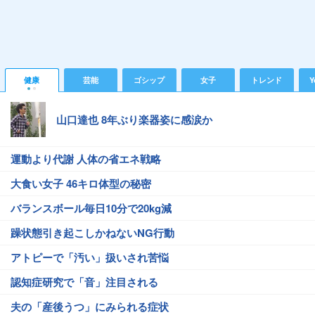
健康
芸能
ゴシップ
女子
トレンド
Y
山口達也 8年ぶり楽器姿に感涙か
運動より代謝 人体の省エネ戦略
大食い女子 46キロ体型の秘密
バランスボール毎日10分で20kg減
躁状態引き起こしかねないNG行動
アトピーで「汚い」扱いされ苦悩
認知症研究で「音」注目される
夫の「産後うつ」にみられる症状