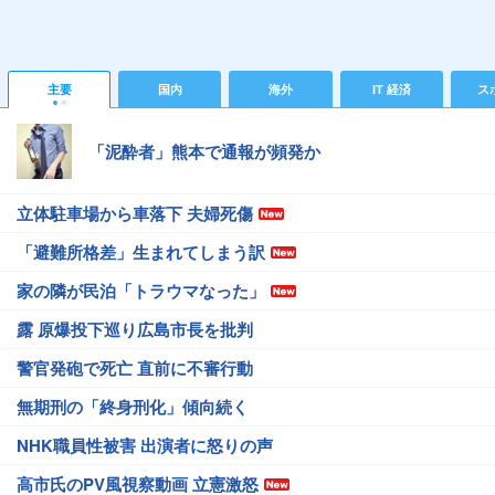
主要
国内
海外
IT 経済
ス
「泥酔者」熊本で通報が頻発か
立体駐車場から車落下 夫婦死傷
「避難所格差」生まれてしまう訳
家の隣が民泊「トラウマなった」
露 原爆投下巡り広島市長を批判
警官発砲で死亡 直前に不審行動
無期刑の「終身刑化」傾向続く
NHK職員性被害 出演者に怒りの声
高市氏のPV風視察動画 立憲激怒