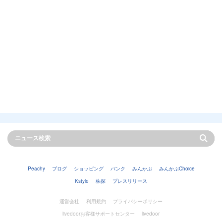
Peachy
ブログ
ショッピング
バンク
みんかぶ
みんかぶChoice
Kstyle
株探
プレスリリース
運営会社
利用規約
プライバシーポリシー
livedoorお客様サポートセンター
livedoor