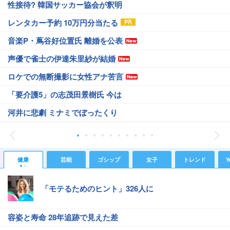
性接待? 韓国サッカー協会が釈明
レンタカー予約 10万円分当たる
音楽P・蔦谷好位置氏 離婚を公表
声優で雀士の伊達朱里紗が結婚
ロケでの無断撮影に女性アナ苦言
「要介護5」の志茂田景樹氏 今は
河井に悲劇 ミナミでぼったくり
健康
芸能
ゴシップ
女子
トレンド
Y
「モテるためのヒント」326人に
容姿と寿命 28年追跡で見えた差