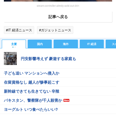
steam-controller-alredy-sold-out-001
記事へ戻る
#IT 経済ニュース
#ガジェットニュース
主要
国内
海外
IT 経済
ス
円安影響考えず 豪遊する家庭も
子ども追い マンションへ侵入か
在留資格なし 越人が惨事起こす
新幹線できても生きてない 辛辣
パキスタン、警察隊が千人殺害か
ヨーグルト いつ食べたらいい?