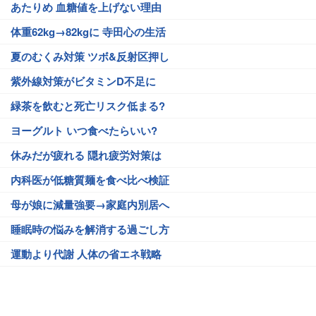
あたりめ 血糖値を上げない理由
体重62kg→82kgに 寺田心の生活
夏のむくみ対策 ツボ&反射区押し
紫外線対策がビタミンD不足に
緑茶を飲むと死亡リスク低まる?
ヨーグルト いつ食べたらいい?
休みだが疲れる 隠れ疲労対策は
内科医が低糖質麺を食べ比べ検証
母が娘に減量強要→家庭内別居へ
睡眠時の悩みを解消する過ごし方
運動より代謝 人体の省エネ戦略