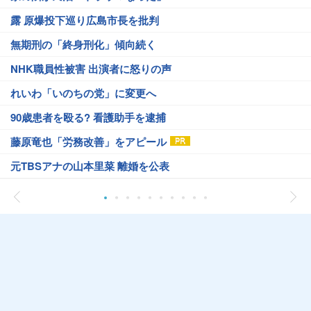
露 原爆投下巡り広島市長を批判
無期刑の「終身刑化」傾向続く
NHK職員性被害 出演者に怒りの声
れいわ「いのちの党」に変更へ
90歳患者を殴る? 看護助手を逮捕
藤原竜也「労務改善」をアピール
元TBSアナの山本里菜 離婚を公表