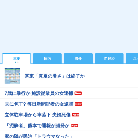
主要
国内
海外
IT 経済
ス
関東「真夏の暑さ」は終了か
7歳に暴行か 施設従業員の女逮捕
夫に包丁? 毎日新聞記者の女逮捕
立体駐車場から車落下 夫婦死傷
「泥酔者」熊本で通報が頻発か
家の隣が民泊「トラウマなった」