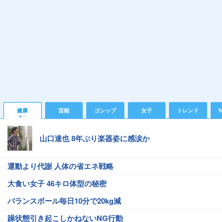
健康
芸能
ゴシップ
女子
トレンド
Y
山口達也 8年ぶり楽器姿に感涙か
運動より代謝 人体の省エネ戦略
大食い女子 46キロ体型の秘密
バランスボール毎日10分で20kg減
躁状態引き起こしかねないNG行動