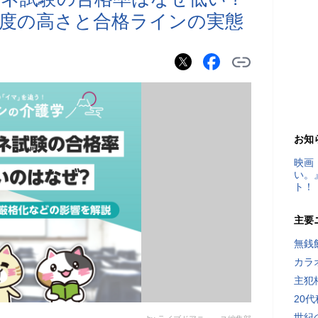
度の高さと合格ラインの実態
お知
映画
い。
ト！
主要
無銭
カラ
主犯
20
世紀