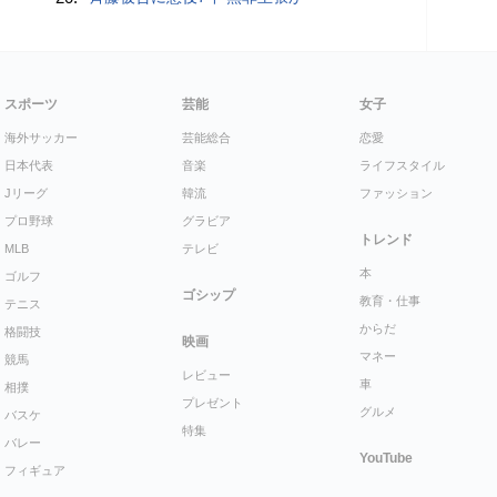
スポーツ
芸能
女子
海外サッカー
芸能総合
恋愛
日本代表
音楽
ライフスタイル
Jリーグ
韓流
ファッション
プロ野球
グラビア
トレンド
MLB
テレビ
本
ゴルフ
ゴシップ
教育・仕事
テニス
からだ
格闘技
映画
マネー
競馬
レビュー
車
相撲
プレゼント
グルメ
バスケ
特集
バレー
YouTube
フィギュア