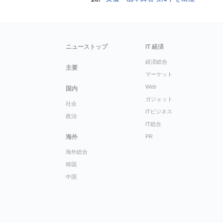
ニューストップ
IT 経済
経済総合
主要
マーケット
Web
国内
ガジェット
社会
ITビジネス
政治
IT総合
海外
PR
海外総合
韓国
中国