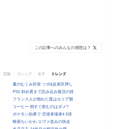
この記事へのみんなの感想は？
芸能
ゴシップ
女子
トレンド
夏のむくみ対策 ツボ&反射区押し
PS2 斜め置きで読み込み復活の技
フランス人が惚れた皿はセリア製
コーヒー 朝すぐ飲むのはダメ?
ポケモン効果で 空港来場者4.5倍
映画ちいかわ エヴァ並みの快走
名店店主 24年目の想定外の壁