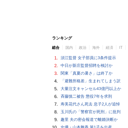
ランキング
総合
国内
政治
海外
経済
IT
1.
須江監督 女子部員に3条件提示
2.
中日が新庄監督招聘を検討か
3.
関東「真夏の暑さ」は終了か
4.
「避難所格差」生まれてしまう訳
5.
大量注文キャンセル43億円以上か
6.
斉藤慎二被告 懲役7年を求刑
7.
寿美花代さん死去 息子2人が追悼
8.
玉川氏の「警察官が死刑」に批判
9.
趣里 夫の密会報道で離婚決断か
10.
女優・山本舞香 第1子を出産