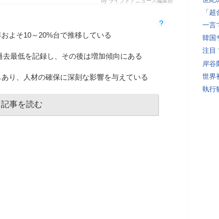
by ライブドアニュース編集部
「超
一言
およそ10～20%台で推移している
韓国
注目
では過去最低を記録し、その後は増加傾向にある
岸谷
世界初
もあり、人材の確保に深刻な影響を与えている
執行
記事を読む