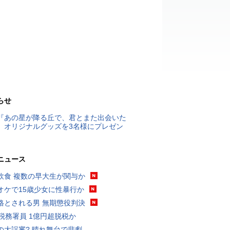
らせ
『あの星が降る丘で、君とまた出会いた
』オリジナルグッズを3名様にプレゼン
ニュース
飲食 複数の早大生が関与か
オケで15歳少女に性暴行か
格とされる男 無期懲役判決
代税務署員 1億円超脱税か
の大誤審? 晴れ舞台で悲劇