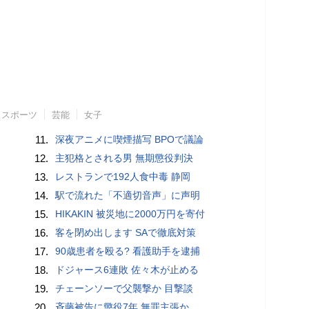
スポーツ
芸能
女子
11.
深夜アニメに喫煙描写 BPOで議論
12.
主犯格とされる男 無期懲役判決
13.
レストランで192人食中毒 静岡
14.
駅で流れた「不適切音声」に声明
15.
HIKAKIN 被災地に2000万円を寄付
16.
客を閉め出します SAで徹底対策
17.
90歳患者を殴る? 看護助手を逮捕
18.
ドジャース6連敗 佐々木が止める
19.
チェーンソーで父襲撃か 目撃談
20.
斉藤被告に懲役7年 無罪主張か