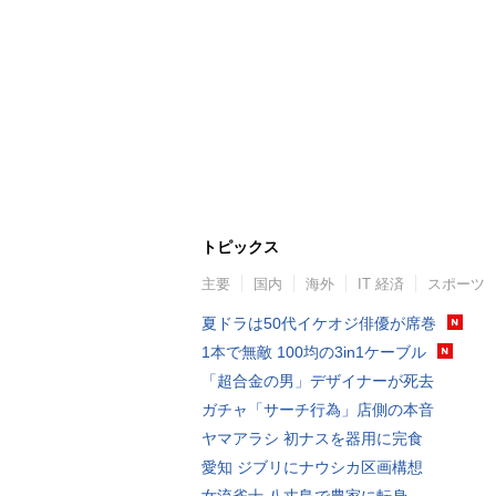
トピックス
主要
国内
海外
IT 経済
スポーツ
夏ドラは50代イケオジ俳優が席巻
1本で無敵 100均の3in1ケーブル
「超合金の男」デザイナーが死去
ガチャ「サーチ行為」店側の本音
ヤマアラシ 初ナスを器用に完食
愛知 ジブリにナウシカ区画構想
女流雀士 八丈島で農家に転身