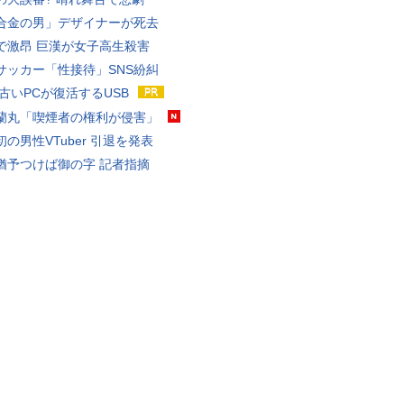
合金の男」デザイナーが死去
で激昂 巨漢が女子高生殺害
サッカー「性接待」SNS紛糾
 古いPCが復活するUSB
蘭丸「喫煙者の権利が侵害」
の男性VTuber 引退を発表
猶予つけば御の字 記者指摘