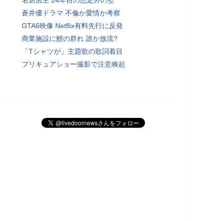
蒼井優ドラマ 不倫か愛情か考察
GTA6映像 Netflix有料先行に反発
商業施設に鯉の群れ 誰か放流?
「Tシャツが」主題歌の歌詞着目
プリキュアショー撮影で注意喚起