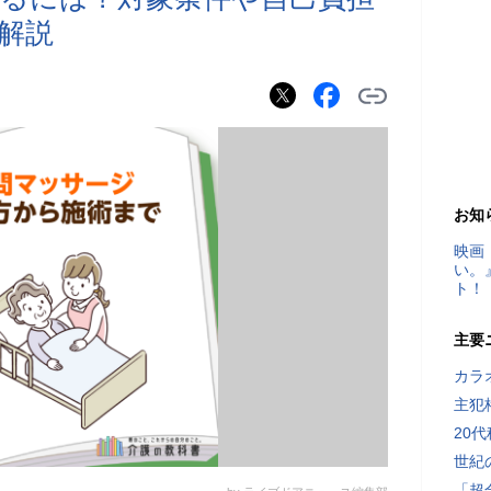
解説
お知
映画
い。
ト！
主要
カラ
主犯
20
世紀
「超