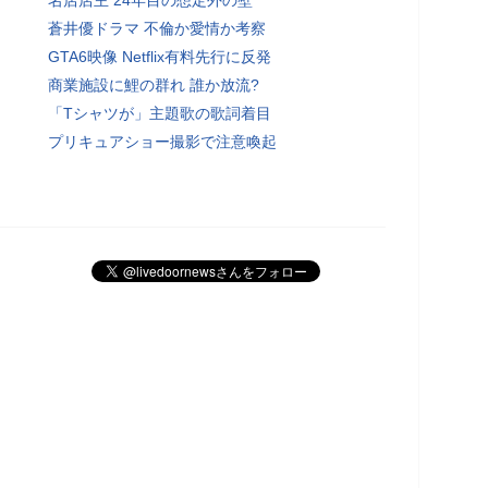
蒼井優ドラマ 不倫か愛情か考察
GTA6映像 Netflix有料先行に反発
商業施設に鯉の群れ 誰か放流?
「Tシャツが」主題歌の歌詞着目
プリキュアショー撮影で注意喚起