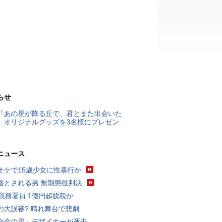
らせ
『あの星が降る丘で、君とまた出会いた
』オリジナルグッズを3名様にプレゼン
ニュース
オケで15歳少女に性暴行か
格とされる男 無期懲役判決
代税務署員 1億円超脱税か
の大誤審? 晴れ舞台で悲劇
合金の男」デザイナーが死去