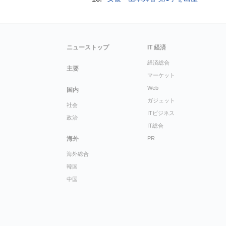
ニューストップ
IT 経済
経済総合
主要
マーケット
Web
国内
ガジェット
社会
ITビジネス
政治
IT総合
海外
PR
海外総合
韓国
中国