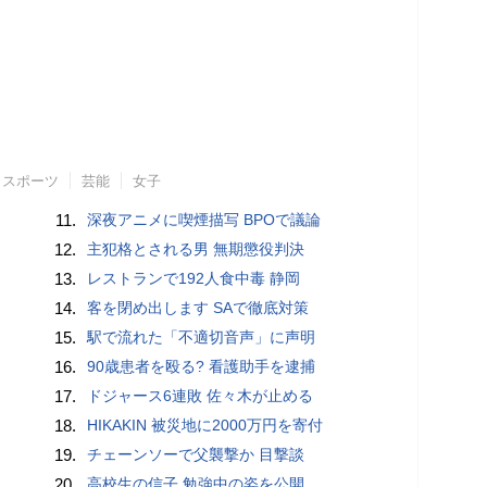
スポーツ
芸能
女子
11.
深夜アニメに喫煙描写 BPOで議論
12.
主犯格とされる男 無期懲役判決
13.
レストランで192人食中毒 静岡
14.
客を閉め出します SAで徹底対策
15.
駅で流れた「不適切音声」に声明
16.
90歳患者を殴る? 看護助手を逮捕
17.
ドジャース6連敗 佐々木が止める
18.
HIKAKIN 被災地に2000万円を寄付
19.
チェーンソーで父襲撃か 目撃談
20.
高校生の信子 勉強中の姿を公開