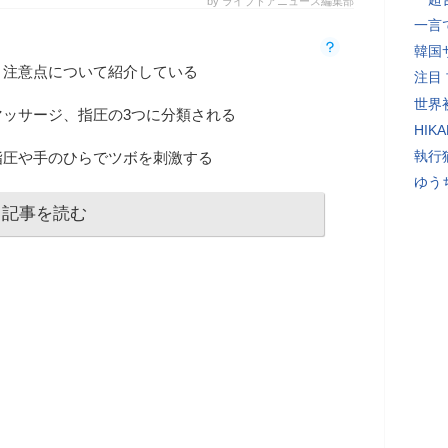
by ライブドアニュース編集部
一言
韓国
と注意点について紹介している
注目
世界初
ッサージ、指圧の3つに分類される
HIK
執行
指圧や手のひらでツボを刺激する
ゆう
記事を読む