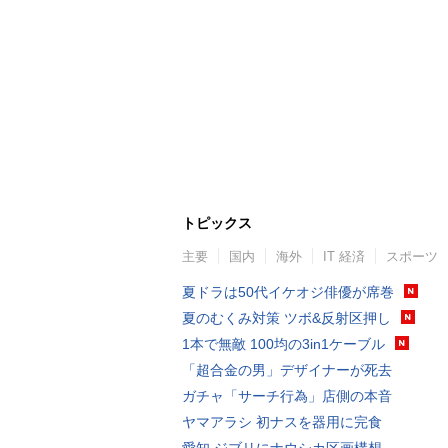
トピックス
主要
国内
海外
IT 経済
スポーツ
夏ドラは50代イケオジ俳優が席巻
夏のむくみ対策 ツボ&反射区押し
1本で無敵 100均の3in1ケーブル
「超合金の男」デザイナーが死去
ガチャ「サーチ行為」店側の本音
ヤマアラシ 初ナスを器用に完食
愛知 ジブリにナウシカ区画構想