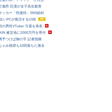
で激昂 巨漢が女子高生殺害
サッカー「性接待」SNS紛糾
 古いPCが復活するUSB
の男性VTuber 引退を発表
AKIN 被災地に2000万円を寄付
猶予つけば御の字 記者指摘
ちゃみ熱望も10回落ちた過去