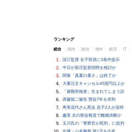
ランキング
総合
国内
政治
海外
経済
IT
1.
須江監督 女子部員に3条件提示
2.
中日が新庄監督招聘を検討か
3.
関東「真夏の暑さ」は終了か
4.
大量注文キャンセル43億円以上か
5.
「避難所格差」生まれてしまう訳
6.
斉藤慎二被告 懲役7年を求刑
7.
寿美花代さん死去 息子2人が追悼
8.
趣里 夫の密会報道で離婚決断か
9.
玉川氏の「警察官が死刑」に批判
10.
女優・山本舞香 第1子を出産