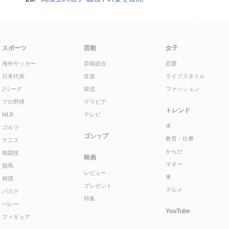
スポーツ
芸能
女子
海外サッカー
芸能総合
恋愛
日本代表
音楽
ライフスタイル
Jリーグ
韓流
ファッション
プロ野球
グラビア
トレンド
MLB
テレビ
本
ゴルフ
ゴシップ
教育・仕事
テニス
からだ
格闘技
映画
マネー
競馬
レビュー
車
相撲
プレゼント
グルメ
バスケ
特集
バレー
YouTube
フィギュア