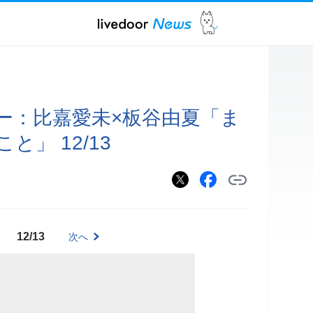
ー：比嘉愛未×板谷由夏「ま
」 12/13
12/13
次へ