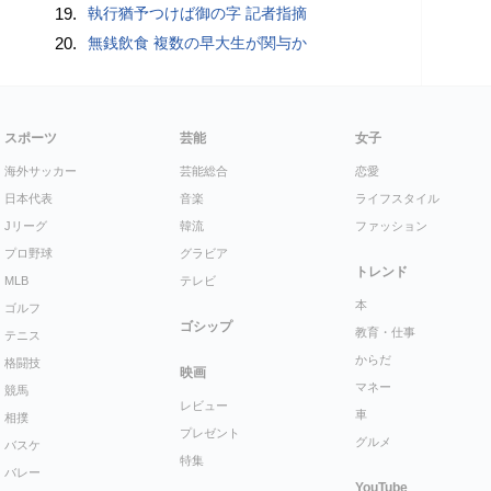
19.
執行猶予つけば御の字 記者指摘
20.
無銭飲食 複数の早大生が関与か
スポーツ
芸能
女子
海外サッカー
芸能総合
恋愛
日本代表
音楽
ライフスタイル
Jリーグ
韓流
ファッション
プロ野球
グラビア
トレンド
MLB
テレビ
本
ゴルフ
ゴシップ
教育・仕事
テニス
からだ
格闘技
映画
マネー
競馬
レビュー
車
相撲
プレゼント
グルメ
バスケ
特集
バレー
YouTube