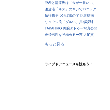
亜希と清原氏は「今が一番いい」
渡邊渚「キス」のヤジでパニック
執行猶予つけば御の字 記者指摘
リュウジ氏「ダルい」共感殺到
TAKAHIRO 両腕タトゥー写真公開
既婚男性を見極める一言 大絶賛
もっと見る
ライブドアニュースを読もう！