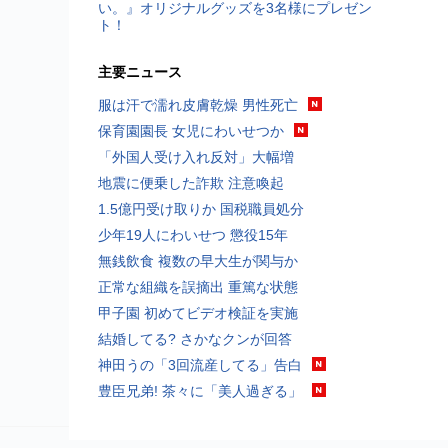
い。』オリジナルグッズを3名様にプレゼン
ト！
主要ニュース
服は汗で濡れ皮膚乾燥 男性死亡
保育園園長 女児にわいせつか
「外国人受け入れ反対」大幅増
地震に便乗した詐欺 注意喚起
1.5億円受け取りか 国税職員処分
少年19人にわいせつ 懲役15年
無銭飲食 複数の早大生が関与か
正常な組織を誤摘出 重篤な状態
甲子園 初めてビデオ検証を実施
結婚してる? さかなクンが回答
神田うの「3回流産してる」告白
豊臣兄弟! 茶々に「美人過ぎる」