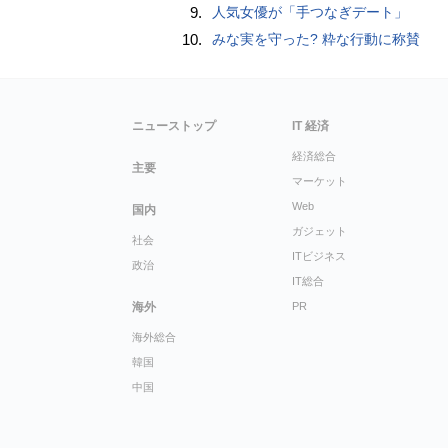
9.
人気女優が「手つなぎデート」
10.
みな実を守った? 粋な行動に称賛
ニューストップ
IT 経済
経済総合
主要
マーケット
Web
国内
ガジェット
社会
ITビジネス
政治
IT総合
海外
PR
海外総合
韓国
中国