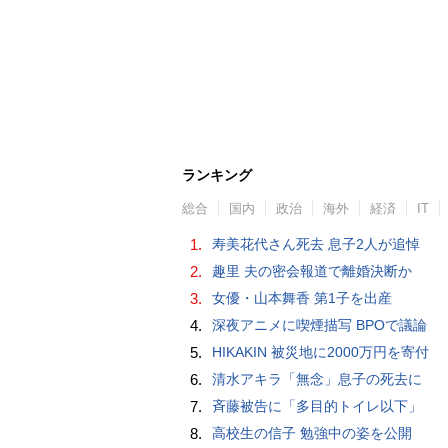
ランキング
総合
国内
政治
海外
経済
IT
1.
寿美花代さん死去 息子2人が追悼
2.
趣里 夫の密会報道で離婚決断か
3.
女優・山本舞香 第1子を出産
4.
深夜アニメに喫煙描写 BPOで議論
5.
HIKAKIN 被災地に2000万円を寄付
6.
清水アキラ「無念」息子の死去に
7.
斉藤被告に「多目的トイレ以下」
8.
高校生の信子 勉強中の姿を公開