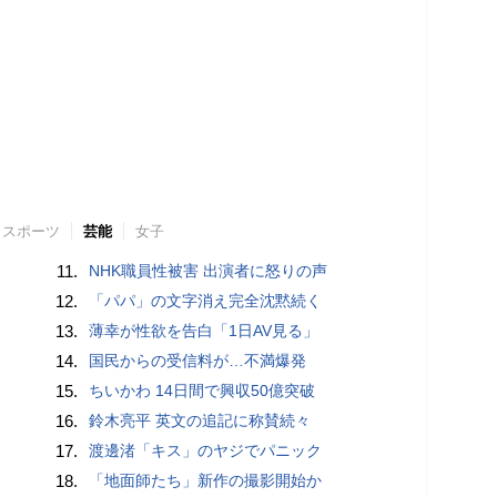
スポーツ
芸能
女子
11.
NHK職員性被害 出演者に怒りの声
12.
「パパ」の文字消え完全沈黙続く
13.
薄幸が性欲を告白「1日AV見る」
14.
国民からの受信料が…不満爆発
15.
ちいかわ 14日間で興収50億突破
16.
鈴木亮平 英文の追記に称賛続々
17.
渡邊渚「キス」のヤジでパニック
18.
「地面師たち」新作の撮影開始か