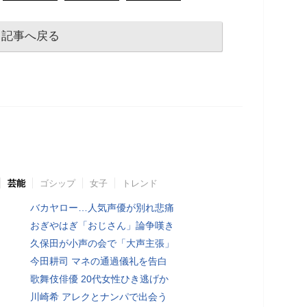
記事へ戻る
芸能
ゴシップ
女子
トレンド
バカヤロー…人気声優が別れ悲痛
おぎやはぎ「おじさん」論争嘆き
久保田が小声の会で「大声主張」
今田耕司 マネの通過儀礼を告白
歌舞伎俳優 20代女性ひき逃げか
川崎希 アレクとナンパで出会う