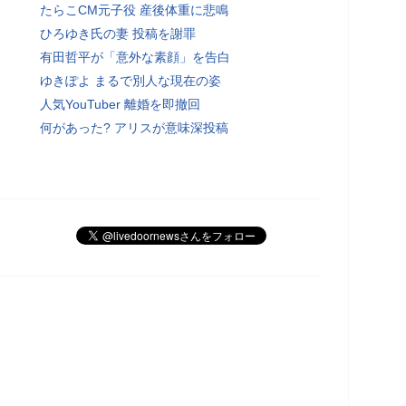
たらこCM元子役 産後体重に悲鳴
ひろゆき氏の妻 投稿を謝罪
有田哲平が「意外な素顔」を告白
ゆきぽよ まるで別人な現在の姿
人気YouTuber 離婚を即撤回
何があった? アリスが意味深投稿