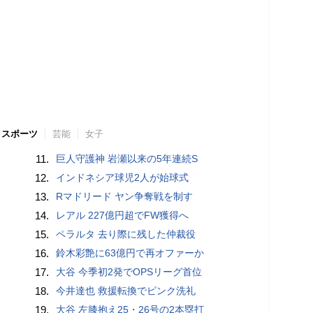
スポーツ
芸能
女子
11.
巨人守護神 岩瀬以来の5年連続S
12.
インドネシア球児2人が始球式
13.
Rマドリード ヤン争奪戦を制す
14.
レアル 227億円超でFW獲得へ
15.
ペラルタ 去り際に残した仲裁役
16.
鈴木彩艶に63億円で再オファーか
17.
大谷 今季初2発でOPSリーグ首位
18.
今井達也 救援転換でピンク洗礼
19.
大谷 左膝抱え25・26号の2本塁打