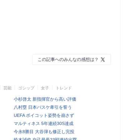
この記事へのみんなの感想は？
芸能
ゴシップ
女子
トレンド
小杉啓太 新指揮官から高い評価
八村塁 日本バスケ牽引を誓う
UEFA ボイコット姿勢を崩さず
マルティネス 5年連続30S達成
今永8勝目 大谷弾も修正し完投
鈴木誠也 自己最長23戦連続出塁