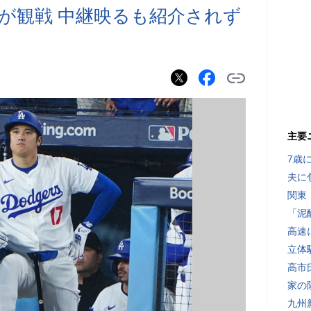
が観戦 中継映るも紹介されず
主要
7歳
夫に
関東
「泥
高速
立体
高市
家の
九州