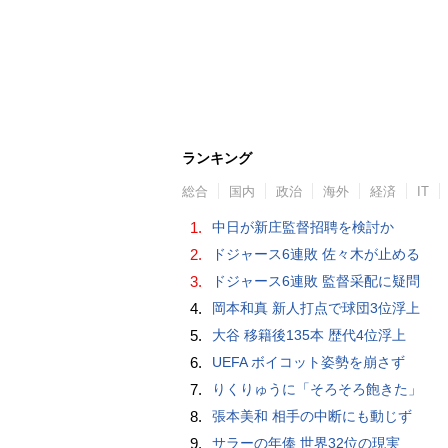
ランキング
総合
国内
政治
海外
経済
IT
1.
中日が新庄監督招聘を検討か
2.
ドジャース6連敗 佐々木が止める
3.
ドジャース6連敗 監督采配に疑問
4.
岡本和真 新人打点で球団3位浮上
5.
大谷 移籍後135本 歴代4位浮上
6.
UEFA ボイコット姿勢を崩さず
7.
りくりゅうに「そろそろ飽きた」
8.
張本美和 相手の中断にも動じず
9.
サラーの年俸 世界32位の現実