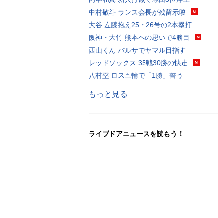
中村敬斗 ランス会長が残留示唆
大谷 左膝抱え25・26号の2本塁打
阪神・大竹 熊本への思いで4勝目
西山くん バルサでヤマル目指す
レッドソックス 35戦30勝の快走
八村塁 ロス五輪で「1勝」誓う
もっと見る
ライブドアニュースを読もう！