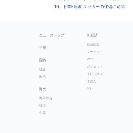
10.
ド軍5連敗 タッカーの守備に疑問
ニューストップ
IT 経済
経済総合
主要
マーケット
Web
国内
ガジェット
社会
ITビジネス
政治
IT総合
海外
PR
海外総合
韓国
中国