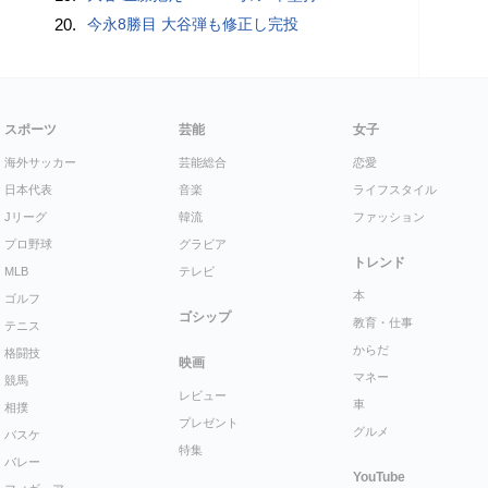
20.
今永8勝目 大谷弾も修正し完投
スポーツ
芸能
女子
海外サッカー
芸能総合
恋愛
日本代表
音楽
ライフスタイル
Jリーグ
韓流
ファッション
プロ野球
グラビア
トレンド
MLB
テレビ
本
ゴルフ
ゴシップ
教育・仕事
テニス
からだ
格闘技
映画
マネー
競馬
レビュー
車
相撲
プレゼント
グルメ
バスケ
特集
バレー
YouTube