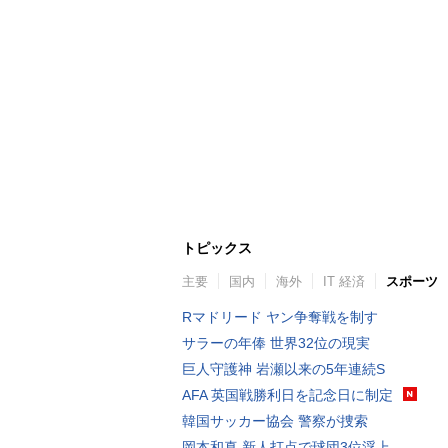
トピックス
主要
国内
海外
IT 経済
スポーツ
Rマドリード ヤン争奪戦を制す
サラーの年俸 世界32位の現実
巨人守護神 岩瀬以来の5年連続S
AFA 英国戦勝利日を記念日に制定
韓国サッカー協会 警察が捜索
岡本和真 新人打点で球団3位浮上