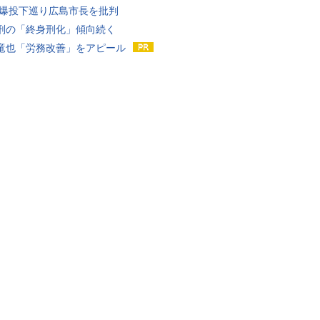
原爆投下巡り広島市長を批判
刑の「終身刑化」傾向続く
竜也「労務改善」をアピール