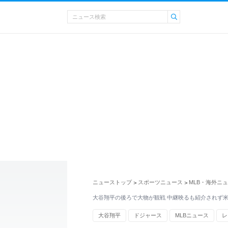
ニューストップ
スポーツニュース
MLB・海外ニ
>
>
大谷翔平の後ろで大物が観戦 中継映るも紹介されず
大谷翔平
ドジャース
MLBニュース
レ