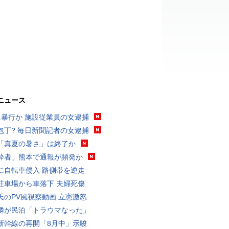
ニュース
に暴行か 施設従業員の女逮捕
包丁? 毎日新聞記者の女逮捕
「真夏の暑さ」は終了か
酔者」熊本で通報が頻発か
に自転車侵入 路側帯を逆走
駐車場から車落下 夫婦死傷
氏のPV風視察動画 立憲激怒
隣が民泊「トラウマなった」
新幹線の再開「8月中」示唆