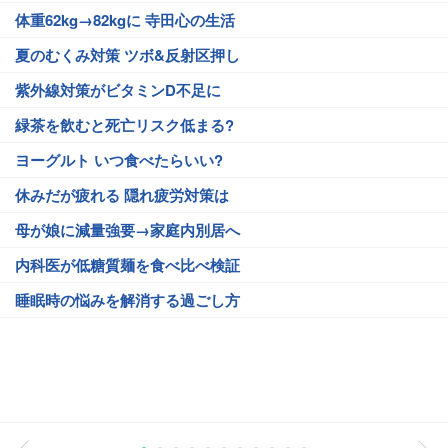
体重62kg→82kgに 寺田心の生活
夏のむくみ対策 ツボ&反射区押し
紫外線対策がビタミンD不足に
緑茶を飲むと死亡リスク低まる?
ヨーグルト いつ食べたらいい?
休みだが疲れる 隠れ疲労対策は
母が娘に減量強要→家庭内別居へ
内科医が低糖質麺を食べ比べ検証
睡眠時の悩みを解消する過ごし方