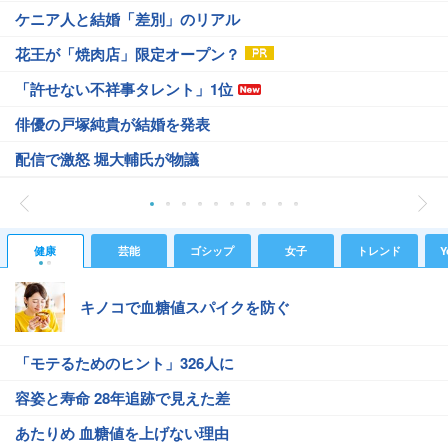
ケニア人と結婚「差別」のリアル
花王が「焼肉店」限定オープン？
「許せない不祥事タレント」1位
俳優の戸塚純貴が結婚を発表
配信で激怒 堀大輔氏が物議
健康
芸能
ゴシップ
女子
トレンド
Y
キノコで血糖値スパイクを防ぐ
「モテるためのヒント」326人に
容姿と寿命 28年追跡で見えた差
あたりめ 血糖値を上げない理由