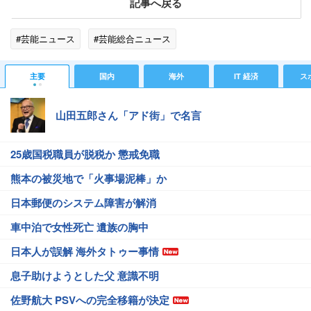
記事へ戻る
#芸能ニュース
#芸能総合ニュース
主要
国内
海外
IT 経済
ス
山田五郎さん「アド街」で名言
25歳国税職員が脱税か 懲戒免職
熊本の被災地で「火事場泥棒」か
日本郵便のシステム障害が解消
車中泊で女性死亡 遺族の胸中
日本人が誤解 海外タトゥー事情
息子助けようとした父 意識不明
佐野航大 PSVへの完全移籍が決定