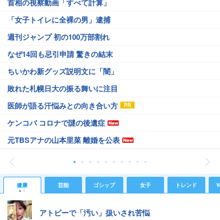
首相の視察動画「すべて計算」
「女子トイレに全裸の男」逮捕
週刊ジャンプ 初の100万部割れ
なぜ14回も忌引申請 驚きの結末
ちいかわ新グッズ説明文に「闇」
敗れた札幌日大の振る舞いに注目
医師が語る汗悩みとの向き合い方
ケンコバ コロナで謎の後遺症
元TBSアナの山本里菜 離婚を公表
健康
芸能
ゴシップ
女子
トレンド
Y
アトピーで「汚い」扱いされ苦悩