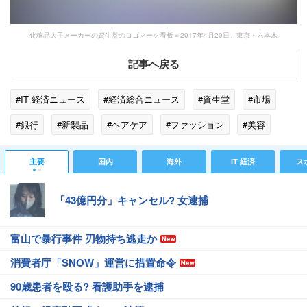
化粧品大手メーカーの資生堂のロゴマーク看板＝2017年4月20日、東京・六本木
記事へ戻る
#IT 経済ニュース
#経済総合ニュース
#資生堂
#市場
#銀行
#新製品
#ヘアケア
#ファッション
#美容
#投資
#ネット取引
#早期退職
#ドラッグストア
主要
国内
海外
IT 経済
ス
#若年層
#クレーム
#富裕層
#ユニリーバ
「43億円分」キャンセル? 女逮捕
富山で暴行事件 刃物持ち逃走か
消費者庁「SNOW」運営に措置命令
90歳患者を殴る? 看護助手を逮捕