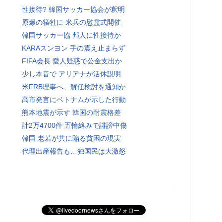
性接待? 韓国サッカー協会が釈明
原爆の犠牲に 米兵の慰霊式開催
韓国サッカー協 邦人に性接待か
KARAスンヨン 手の震え止まらず
FIFA会長 愛人疑惑で公金支出か
少し本音で アリアナが活休説明
米FRB理事へ、解任検討を通知か
高市発言にベトナムが示した行動
熊本地震が示す 韓国の耐震格差
計2万4700件 五輪絡みで誹謗中傷
韓国 老若が共に陥る貧困の現実
代理出産報告も…独国民は大激怒