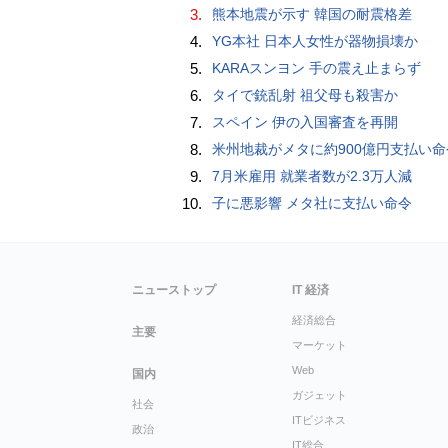
3.
熊本地震が示す 韓国の耐震格差
4.
YG本社 日本人女性が器物損壊か
5.
KARAスンヨン 手の震え止まらず
6.
タイで銃乱射 祖父母も殺害か
7.
スペイン 伊の入国審査を再開
8.
米州地裁がメタに約900億円支払い命
9.
7月米雇用 就業者数が2.3万人減
10.
子に悪影響 メタ社に支払い命令
ニューストップ
IT 経済
経済総合
主要
マーケット
Web
国内
ガジェット
社会
ITビジネス
政治
IT総合