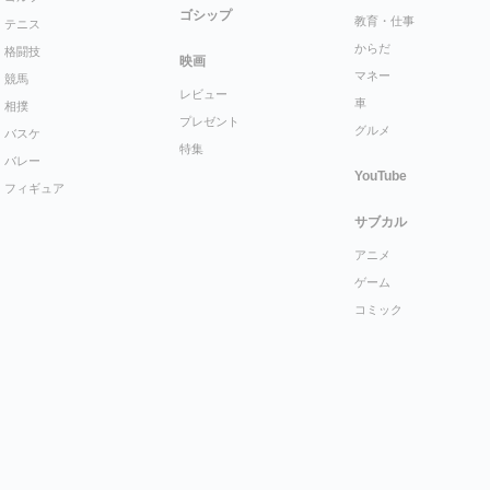
ゴシップ
教育・仕事
テニス
からだ
格闘技
映画
マネー
競馬
レビュー
車
相撲
プレゼント
グルメ
バスケ
特集
バレー
YouTube
フィギュア
サブカル
アニメ
ゲーム
コミック