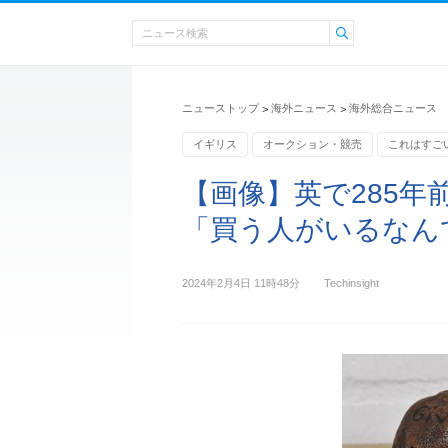
ニューストップ
海外ニュース
海外総合ニュース
>
>
イギリス
オークション・競売
これはすごい(
【画像】英で285年
「買う人がいるなん
2024年2月4日 11時48分
Techinsight