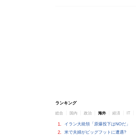
ランキング
総合
国内
政治
海外
経済
IT
1.
イラン大統領「原爆投下はNOだ」
2.
米で夫婦がビッグフットに遭遇?