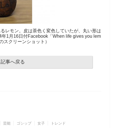
れるレモン。皮は茶色く変色していたが、丸い形は
16日付Facebook「When life gives you lem
」』のスクリーンショット）
記事へ戻る
芸能
ゴシップ
女子
トレンド