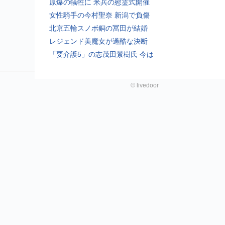
原爆の犠牲に 米兵の慰霊式開催
女性騎手の今村聖奈 新潟で負傷
北京五輪スノボ銅の冨田が結婚
レジェンド美魔女が過酷な決断
「要介護5」の志茂田景樹氏 今は
©
livedoor