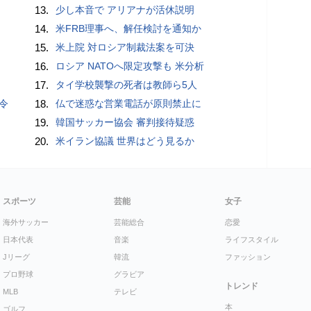
13.
少し本音で アリアナが活休説明
14.
米FRB理事へ、解任検討を通知か
15.
米上院 対ロシア制裁法案を可決
16.
ロシア NATOへ限定攻撃も 米分析
17.
タイ学校襲撃の死者は教師ら5人
令
18.
仏で迷惑な営業電話が原則禁止に
19.
韓国サッカー協会 審判接待疑惑
20.
米イラン協議 世界はどう見るか
スポーツ
芸能
女子
海外サッカー
芸能総合
恋愛
日本代表
音楽
ライフスタイル
Jリーグ
韓流
ファッション
プロ野球
グラビア
トレンド
MLB
テレビ
本
ゴルフ