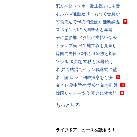
東方神起ユンホ「誕生祝」に本音
ホルムズ通航巡りまもなく合意か
竹島周辺で韓の調査船が無断調査
スペイン 伊の入国審査を再開
子に悪影響 メタ社に支払い命令
トランプ氏 出生地主義を見直し
韓国で男性 30年ぶり家族と対面
ソウル40度超 立秋も猛暑続く
米 兵器枯渇でイラン戦継続に壁
米上院 ロシア制裁法案を可決
タイ14歳中学生 学校で銃を乱射
韓国サッカー協会 審判に性接待
もっと見る
ライブドアニュースを読もう！