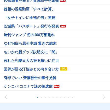
90歳患者を殴る? 看護助手を逮捕
首相の視察動画「すべて計算」
「女子トイレに全裸の男」逮捕
茨城県「パスポート」発行を発表
週刊ジャンプ 初の100万部割れ
なぜ14回も忌引申請 驚きの結末
ちいかわ新グッズ説明文に「闇」
敗れた札幌日大の振る舞いに注目
医師が語る汗悩みとの向き合い方
有罪でいい 斉藤被告の事件見解
ケンコバ コロナで謎の後遺症