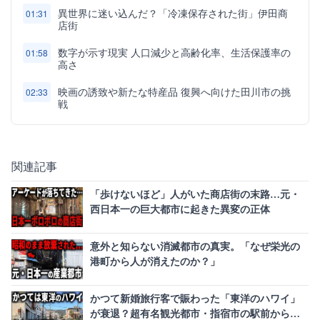
異世界に迷い込んだ？「冷凍保存された街」伊田商
01:31
店街
数字が示す現実 人口減少と高齢化率、生活保護率の
01:58
高さ
映画の誘致や新たな特産品 復興へ向けた田川市の挑
02:33
戦
関連記事
「歩けないほど」人がいた商店街の末路…元・
西日本一の巨大都市に起きた異変の正体
意外と知らない消滅都市の真実。「なぜ栄光の
港町から人が消えたのか？」
かつて新婚旅行客で賑わった「東洋のハワイ」
が衰退？超有名観光都市・指宿市の駅前から人