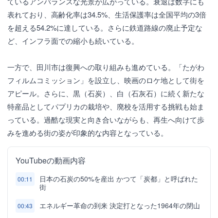
ているアンバランスな光景が広がっている。衰退は数字にも
表れており、高齢化率は34.5%、生活保護率は全国平均の3倍
を超える54.2%に達している。さらに鉄道路線の廃止予定な
ど、インフラ面での縮小も続いている。
一方で、田川市は復興への取り組みも進めている。「たがわ
フィルムコミッション」を設立し、映画のロケ地として街を
アピール。さらに、黒（石炭）、白（石灰石）に続く新たな
特産品としてパプリカの栽培や、廃校を活用する挑戦も始ま
っている。過酷な現実と向き合いながらも、再生へ向けて歩
みを進める街の姿が印象的な内容となっている。
YouTubeの動画内容
日本の石炭の50%を産出 かつて「炭都」と呼ばれた
00:11
街
エネルギー革命の到来 決定打となった1964年の閉山
00:43