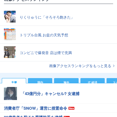
りくりゅうに「そろそろ飽きた」
トリプル台風 お盆の天気予想
コンビニで爆発音 店は煙で充満
画像アクセスランキングをもっと見る
主要
国内
海外
IT 経済
ス
「43億円分」キャンセル? 女逮捕
消費者庁「SNOW」運営に措置命令