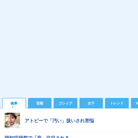
健康
芸能
ゴシップ
女子
トレンド
Y
アトピーで「汚い」扱いされ苦悩
認知症研究で「音」注目される