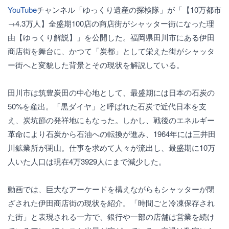
YouTube
チャンネル「ゆっくり遺産の探検隊」が「【10万都市
→4.3万人】全盛期100店の商店街がシャッター街になった理
由【ゆっくり解説】」を公開した。福岡県田川市にある伊田
商店街を舞台に、かつて「炭都」として栄えた街がシャッタ
ー街へと変貌した背景とその現状を解説している。
田川市は筑豊炭田の中心地として、最盛期には日本の石炭の
50%を産出。「黒ダイヤ」と呼ばれた石炭で近代日本を支
え、炭坑節の発祥地にもなった。しかし、戦後のエネルギー
革命により石炭から石油への転換が進み、1964年には三井田
川鉱業所が閉山。仕事を求めて人々が流出し、最盛期に10万
人いた人口は現在4万3929人にまで減少した。
動画では、巨大なアーケードを構えながらもシャッターが閉
ざされた伊田商店街の現状を紹介。「時間ごと冷凍保存され
た街」と表現される一方で、銀行や一部の店舗は営業を続け