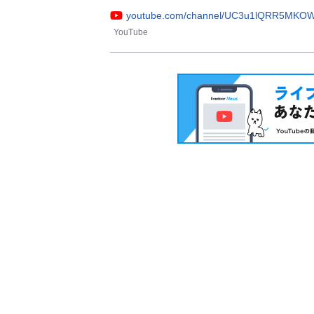
youtube.com/channel/UC3u1lQRR5MKO
YouTube