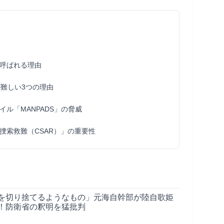
呼ばれる理由
が難しい3つの理由
ル「MANPADS」の脅威
捜索救難（CSAR）」の重要性
を切り捨てるようなもの」元海自幹部が陸自歌姫
！防衛省の釈明を猛批判