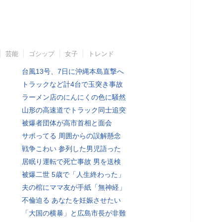
芸能
ゴシップ
女子
トレンド
台風13号、7日に沖縄本島直撃へ
トラックなど計4台で玉突き事故
ラーメン店のにんにくの色に騒然
山形の高速道でトラック同士追突
被爆者団体が高市首相と面会
サボってる 周囲からの誤解懸念
戦争こわい 参列した男児語った
居眠り運転で死亡事故 男を送検
被爆二世 5歳で「人生終わった」
夫の棺にママ友が手紙「無神経」
不倫迫る あなたを妊娠させたい
「大国の横暴」と広島市長が非難