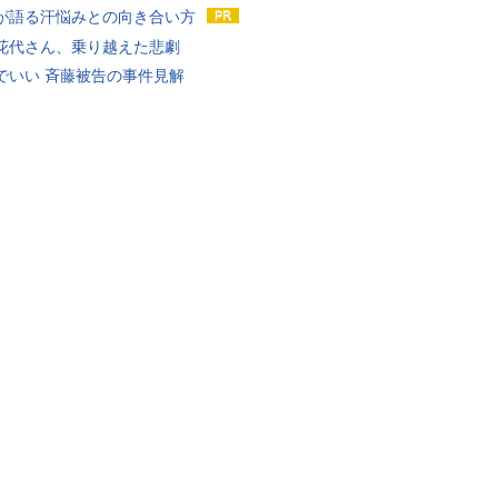
が語る汗悩みとの向き合い方
花代さん、乗り越えた悲劇
でいい 斉藤被告の事件見解