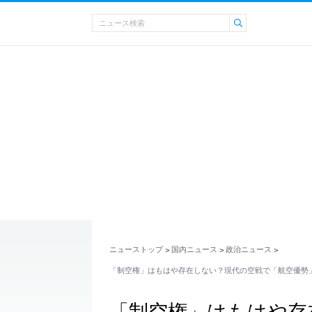
ニューストップ
国内ニュース
政治ニュース
>
>
>
「制空権」はもはや存在しない？現代の空戦で「航空優勢
「制空権」はもはや存