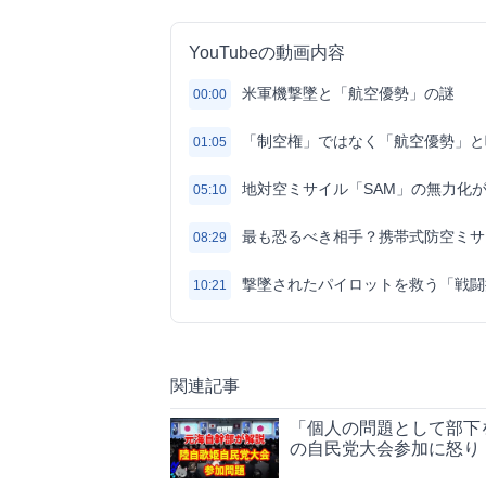
YouTubeの動画内容
米軍機撃墜と「航空優勢」の謎
00:00
「制空権」ではなく「航空優勢」と
01:05
地対空ミサイル「SAM」の無力化
05:10
最も恐るべき相手？携帯式防空ミサイ
08:29
撃墜されたパイロットを救う「戦闘
10:21
関連記事
「個人の問題として部下
の自民党大会参加に怒り