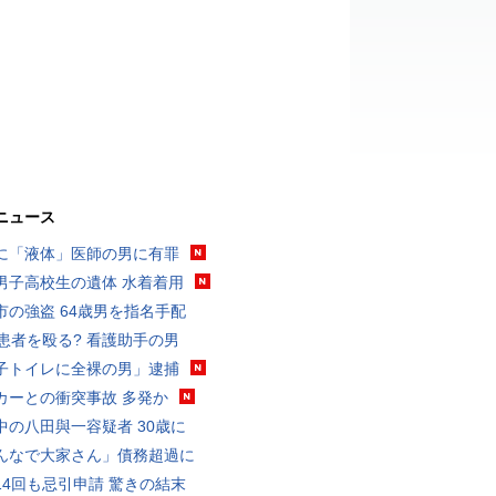
ニュース
に「液体」医師の男に有罪
男子高校生の遺体 水着着用
市の強盗 64歳男を指名手配
歳患者を殴る? 看護助手の男
子トイレに全裸の男」逮捕
カーとの衝突事故 多発か
中の八田與一容疑者 30歳に
んなで大家さん」債務超過に
14回も忌引申請 驚きの結末