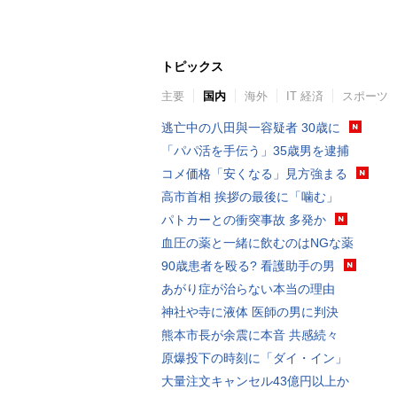
トピックス
主要
国内
海外
IT 経済
スポーツ
逃亡中の八田與一容疑者 30歳に
「パパ活を手伝う」35歳男を逮捕
コメ価格「安くなる」見方強まる
高市首相 挨拶の最後に「噛む」
パトカーとの衝突事故 多発か
血圧の薬と一緒に飲むのはNGな薬
90歳患者を殴る? 看護助手の男
あがり症が治らない本当の理由
神社や寺に液体 医師の男に判決
熊本市長が余震に本音 共感続々
原爆投下の時刻に「ダイ・イン」
大量注文キャンセル43億円以上か