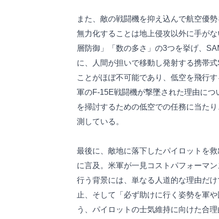
また、敵の戦闘機を抑え込んで航空優勢
無力化することは地上侵攻以外に手がな
層防御」「数の多さ」の3つを挙げ、S
に、人間が担いで移動し発射する携帯式S
ことがほぼ不可能であり、低空を飛行す
軍のF-15E戦闘機が撃墜された理由に
を掃討するための低空での任務に当たり、
測している。
最後に、敵地に落下したパイロットを救
に言及。米軍が一見コストパフォーマン
行う背景には、単なる人道的な理由だけ
止、そして「必ず助けに行く姿勢を軍や
う、パイロットの士気維持に向けた合理