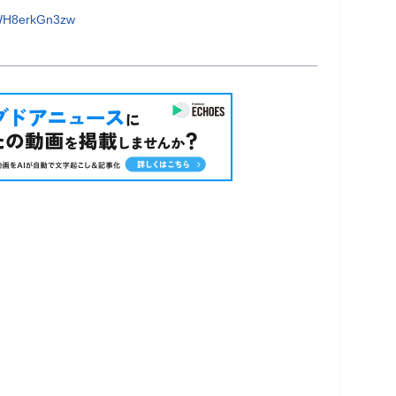
WH8erkGn3zw