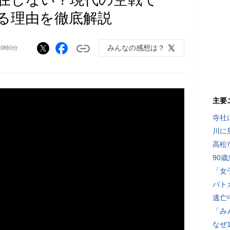
る理由を徹底解説
みんなの感想は？
10時0分
主要
寺社
川に
高松
90
「女
パト
逃亡
「み
なぜ