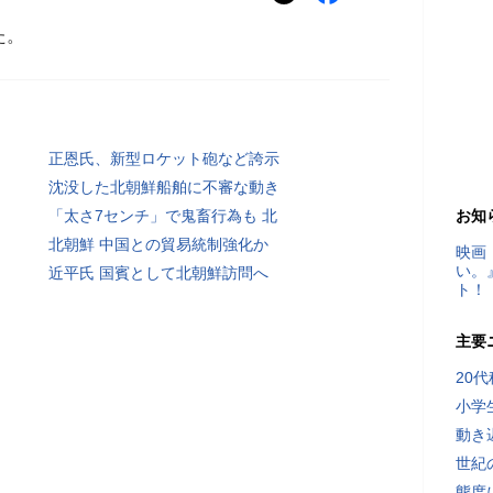
た。
正恩氏、新型ロケット砲など誇示
沈没した北朝鮮船舶に不審な動き
「太さ7センチ」で鬼畜行為も 北
お知
北朝鮮 中国との貿易統制強化か
映画
い。
近平氏 国賓として北朝鮮訪問へ
ト！
主要
20
小学
動き
世紀
態度