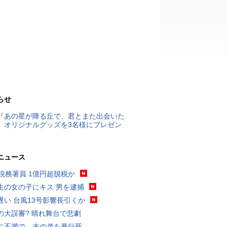
らせ
『あの星が降る丘で、君とまた出会いた
』オリジナルグッズを3名様にプレゼン
ニュース
代税務署員 1億円超脱税か
生の女の子にキス 男を逮捕
遅い 台風13号影響長引くか
の大誤審? 晴れ舞台で悲劇
に不満で…夫の弟を暴行死