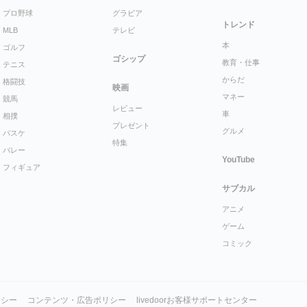
プロ野球
グラビア
トレンド
MLB
テレビ
本
ゴルフ
ゴシップ
教育・仕事
テニス
からだ
格闘技
映画
マネー
競馬
レビュー
車
相撲
プレゼント
グルメ
バスケ
特集
バレー
YouTube
フィギュア
サブカル
アニメ
ゲーム
コミック
リシー
コンテンツ・広告ポリシー
livedoorお客様サポートセンター