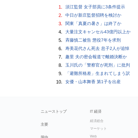
1.
須江監督 女子部員に3条件提示
2.
中日が新庄監督招聘を検討か
3.
関東「真夏の暑さ」は終了か
4.
大量注文キャンセル43億円以上か
5.
斉藤慎二被告 懲役7年を求刑
6.
寿美花代さん死去 息子2人が追悼
7.
趣里 夫の密会報道で離婚決断か
8.
玉川氏の「警察官が死刑」に批判
9.
「避難所格差」生まれてしまう訳
10.
女優・山本舞香 第1子を出産
ニューストップ
IT 経済
経済総合
主要
マーケット
Web
国内