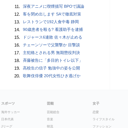
11.
深夜アニメに喫煙描写 BPOで議論
12.
客を閉め出します SAで徹底対策
13.
レストランで192人食中毒 静岡
14.
90歳患者を殴る? 看護助手を逮捕
15.
ドジャース6連敗 佐々木が止める
16.
チェーンソーで父襲撃か 目撃談
17.
主犯格とされる男 無期懲役判決
18.
斉藤被告に「多目的トイレ以下」
19.
高校生の信子 勉強中の姿を公開
20.
歌舞伎俳優 20代女性ひき逃げか
スポーツ
芸能
女子
海外サッカー
芸能総合
恋愛
日本代表
音楽
ライフスタイル
Jリーグ
韓流
ファッション