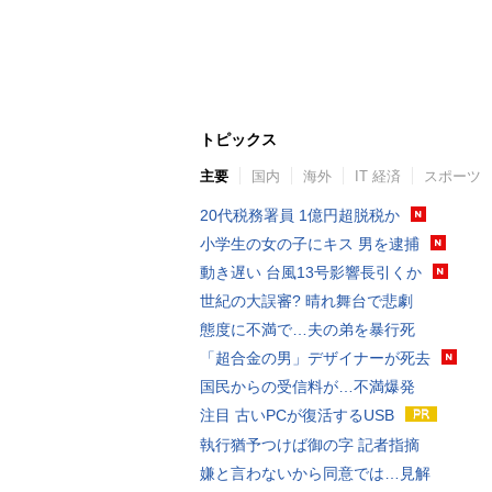
トピックス
主要
国内
海外
IT 経済
スポーツ
20代税務署員 1億円超脱税か
小学生の女の子にキス 男を逮捕
動き遅い 台風13号影響長引くか
世紀の大誤審? 晴れ舞台で悲劇
態度に不満で…夫の弟を暴行死
「超合金の男」デザイナーが死去
国民からの受信料が…不満爆発
注目 古いPCが復活するUSB
執行猶予つけば御の字 記者指摘
嫌と言わないから同意では…見解