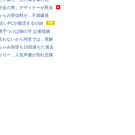
合金の男」デザイナーが死去
からの受信料が…不満爆発
 古いPCが復活するUSB
猶予つけば御の字 記者指摘
言わないから同意では…見解
ちゃみ熱望も10回落ちた過去
ヤロー…人気声優が別れ悲痛