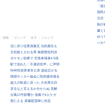
「超
国民
注目
執行
嫌と
ゆう
芸能
ゴシップ
女子
トレンド
バカ
店に戻り従業員被災 法的責任も
主犯格とされる男 無期懲役判決
ポケモン効果で 空港来場者4.5倍
駅で流れた「不適切音声」に声明
NHK性加害者非公表 波紋広がる
韓国サッカー協会に性的接待過去
超人の軌道に戻った 大谷再注目
戻るなと言えるか分からぬ 見解
台風13号影響か 強風で4人ケガ
悠仁さま 原爆慰霊碑に供花