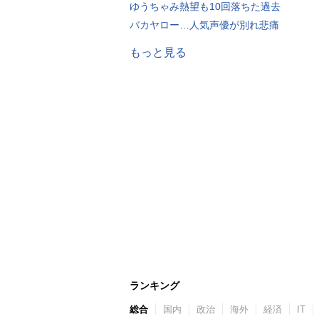
ゆうちゃみ熱望も10回落ちた過去
バカヤロー…人気声優が別れ悲痛
もっと見る
ランキング
総合
国内
政治
海外
経済
IT