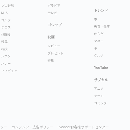
プロ野球
グラビア
トレンド
MLB
テレビ
本
ゴルフ
ゴシップ
教育・仕事
テニス
からだ
格闘技
映画
マネー
競馬
レビュー
車
相撲
プレゼント
グルメ
バスケ
特集
バレー
YouTube
フィギュア
サブカル
アニメ
ゲーム
コミック
リシー
コンテンツ・広告ポリシー
livedoorお客様サポートセンター