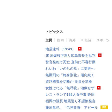
トピックス
主要
国内
海外
IT 経済
スポーツ
地震速報（19:49）
露 原爆投下巡り広島市長を批判
警官発砲で死亡 直前に不審行動
れいわ「いのちの党」に変更へ
無期刑の「終身刑化」傾向続く
道路標識を切断か 役員を送検
女性はねる「無呼吸」治療せず
レストランで192人食中毒 静岡
福岡の議長 地震巡り不謹慎発言
藤原竜也、「労務改善」アピール