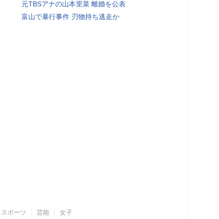
元TBSアナの山本里菜 離婚を公表
富山で暴行事件 刃物持ち逃走か
スポーツ
芸能
女子