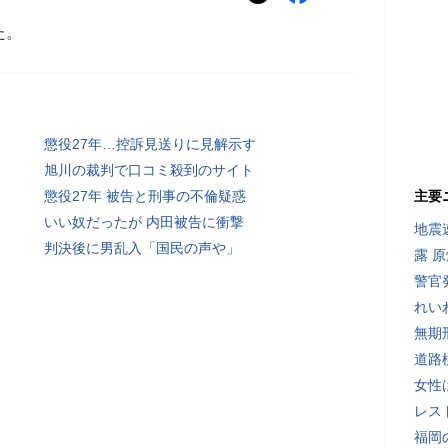
た。
懲役27年…控訴見送りに見解示す
旭川の裁判で口コミ殺到のサイト
懲役27年 被告と刑事の不倫疑惑
主要
いい奴だったが 内田被告に衝撃
地震速
判決後に男乱入「国民の声や」
露 
警官
れい
無期
道路
女性
レス
福岡