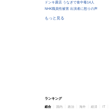
ドンキ露店 うなぎで食中毒14人
NHK職員性被害 出演者に怒りの声
もっと見る
ランキング
総合
国内
政治
海外
経済
IT