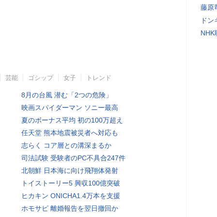
藤原
ドン
NH
芸能
ゴシップ
女子
トレンド
8月の台風 潜む「2つの危険」
映画スパイダーマン ソニー最高
夏のボーナス平均 初の100万超え
任天堂 熊本地震被災者へ対応も
志らく コア層との溝深まるか
司法試験 受験者のPC不具合247件
北朝鮮 日本海に向け飛翔体発射
トイストーリー5 興収100億突破
ヒカキン ONICHA1.4万本を支援
ホモサピ 離婚報告を翌日撤回か