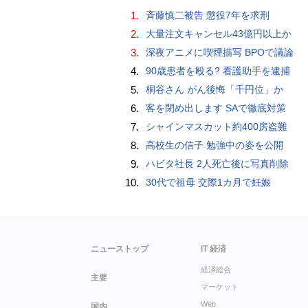
1.
斉藤慎二被告 懲役7年を求刑
2.
大量注文キャンセル43億円以上か
3.
深夜アニメに喫煙描写 BPOで議論
4.
90歳患者を殴る? 看護助手を逮捕
5.
桐谷さん がん後悔「千円位」か
6.
客を閉め出します SAで徹底対策
7.
シャインマスカット約400房盗難
8.
高校生の信子 勉強中の姿を公開
9.
ハビタ社長 2人死亡後に写真削除
10.
30代で祖母 交際1カ月で妊娠
ニューストップ
IT 経済
経済総合
主要
マーケット
Web
国内