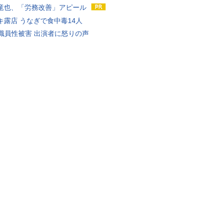
竜也、「労務改善」アピール
キ露店 うなぎで食中毒14人
K職員性被害 出演者に怒りの声