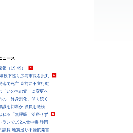
ニュース
報（19:49）
原爆投下巡り広島市長を批判
発砲で死亡 直前に不審行動
わ「いのちの党」に変更へ
刑の「終身刑化」傾向続く
標識を切断か 役員を送検
はねる「無呼吸」治療せず
トランで192人食中毒 静岡
の議長 地震巡り不謹慎発言