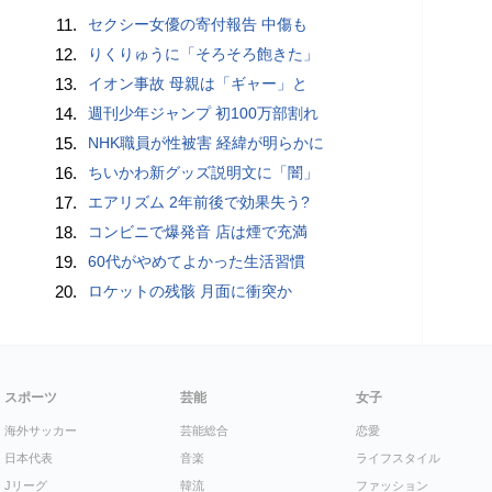
11.
セクシー女優の寄付報告 中傷も
12.
りくりゅうに「そろそろ飽きた」
13.
イオン事故 母親は「ギャー」と
14.
週刊少年ジャンプ 初100万部割れ
15.
NHK職員が性被害 経緯が明らかに
16.
ちいかわ新グッズ説明文に「闇」
17.
エアリズム 2年前後で効果失う?
18.
コンビニで爆発音 店は煙で充満
19.
60代がやめてよかった生活習慣
20.
ロケットの残骸 月面に衝突か
スポーツ
芸能
女子
海外サッカー
芸能総合
恋愛
日本代表
音楽
ライフスタイル
Jリーグ
韓流
ファッション