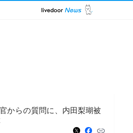
官からの質問に、内田梨瑚被
は