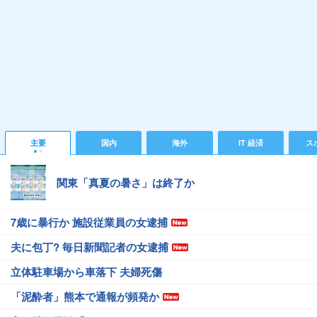
主要
国内
海外
IT 経済
ス
関東「真夏の暑さ」は終了か
7歳に暴行か 施設従業員の女逮捕
夫に包丁? 毎日新聞記者の女逮捕
立体駐車場から車落下 夫婦死傷
「泥酔者」熊本で通報が頻発か