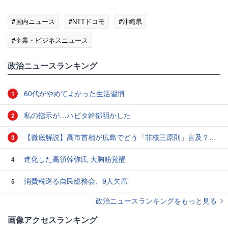
#国内ニュース
#NTTドコモ
#沖縄県
#企業・ビジネスニュース
政治ニュースランキング
60代がやめてよかった生活習慣
1
私の指示が…ハビタ幹部明かした
2
【徹底解説】高市首相が広島でどう「非核三原則」言及？現状にとどめ将来は明言せず 著書では「邪魔になる」と主張
3
進化した高須幹弥氏 大胸筋覚醒
4
消費税巡る自民総務会、9人欠席
5
政治ニュースランキングをもっと見る
画像アクセスランキング