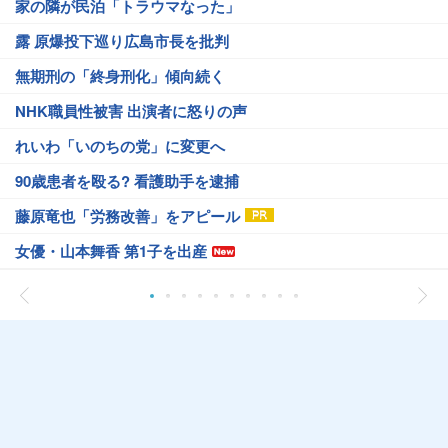
家の隣が民泊「トラウマなった」
露 原爆投下巡り広島市長を批判
無期刑の「終身刑化」傾向続く
NHK職員性被害 出演者に怒りの声
れいわ「いのちの党」に変更へ
90歳患者を殴る? 看護助手を逮捕
藤原竜也「労務改善」をアピール
女優・山本舞香 第1子を出産