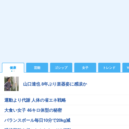
健康
芸能
ゴシップ
女子
トレンド
Y
山口達也 8年ぶり楽器姿に感涙か
運動より代謝 人体の省エネ戦略
大食い女子 46キロ体型の秘密
バランスボール毎日10分で20kg減