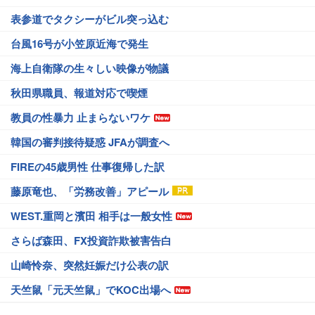
表参道でタクシーがビル突っ込む
台風16号が小笠原近海で発生
海上自衛隊の生々しい映像が物議
秋田県職員、報道対応で喫煙
教員の性暴力 止まらないワケ
韓国の審判接待疑惑 JFAが調査へ
FIREの45歳男性 仕事復帰した訳
藤原竜也、「労務改善」アピール
WEST.重岡と濱田 相手は一般女性
さらば森田、FX投資詐欺被害告白
山崎怜奈、突然妊娠だけ公表の訳
天竺鼠「元天竺鼠」でKOC出場へ