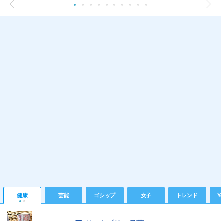
健康
芸能
ゴシップ
女子
トレンド
Y