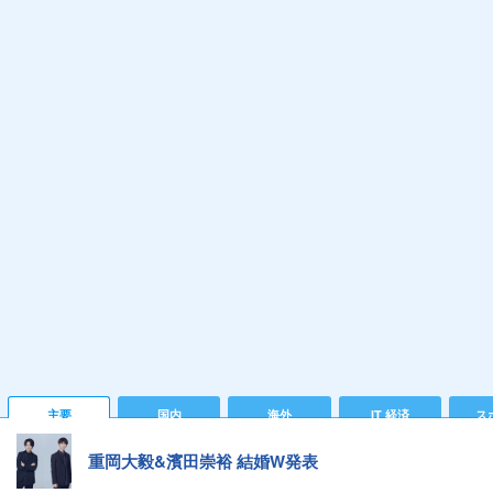
主要
国内
海外
IT 経済
ス
重岡大毅&濱田崇裕 結婚W発表