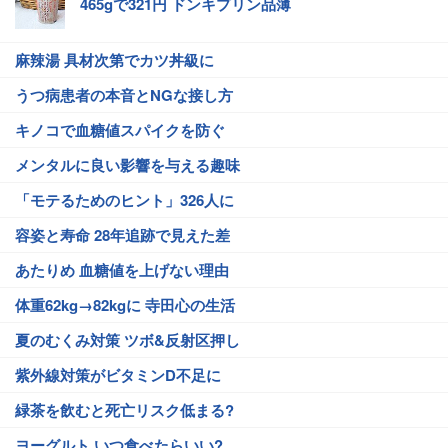
465gで321円 ドンキプリン品薄
麻辣湯 具材次第でカツ丼級に
うつ病患者の本音とNGな接し方
キノコで血糖値スパイクを防ぐ
メンタルに良い影響を与える趣味
「モテるためのヒント」326人に
容姿と寿命 28年追跡で見えた差
あたりめ 血糖値を上げない理由
体重62kg→82kgに 寺田心の生活
夏のむくみ対策 ツボ&反射区押し
紫外線対策がビタミンD不足に
緑茶を飲むと死亡リスク低まる?
ヨーグルト いつ食べたらいい?