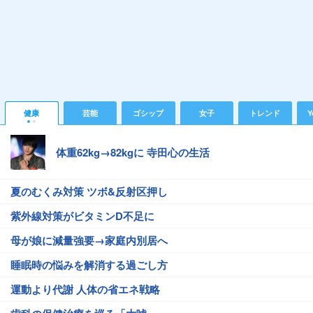
健康
芸能
ゴシップ
女子
トレンド
Y
体重62kg→82kgに 寺田心の生活
夏のむくみ対策 ツボ&反射区押し
紫外線対策がビタミンD不足に
母が娘に減量強要→家庭内別居へ
睡眠時の悩みを解消する過ごし方
運動より代謝 人体の省エネ戦略