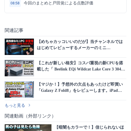
今回のまとめと戸田覚による点数評価
08:58
関連記事
【めちゃカッコいいのだが】当チャンネルでは
はじめてレビューするメーカーのミニ
PC「JWAWAKEN LS5 HX 470」をレビューしま
す。超高性能です
【これが新しい格安】コスパ重視の新CPUを搭
載した「 Beelink EQi Wildcat Lake Core 3 304」
をレビューします。なんと10G LANも搭載して
いますよ
【マジか！】予想外の欠点もあったけど即買い
「Galaxy Z Fold8」をレビューします。iPad
miniとも比較しています
もっと見る
関連動画（外部リンク）
【暗闇もカラーで！】信じられないほ