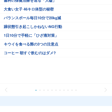
歯科の保健治療を巡る「大嘘」
大食い女子 46キロ体型の秘密
バランスボール毎日10分で20kg減
躁状態引き起こしかねないNG行動
1日10分で手軽に「ひざ痛対策」
キウイを食べる際の3つの注意点
コーヒー 朝すぐ飲むのはダメ?