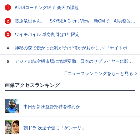
KDDIローミング終了 楽天の課題
1
藤原竜也さん、「SKYSEA Client View」新CMで「AI労務改善」をアピール 働き方をAIが分析したら「すぐに休んで」と言われる？
2
ワイモバイル 単身割引は1年限定
3
神秘の森で授かった我が子は“何かがおかしい”『ナイトボーン -夜哭-』本編映像解禁 母の絶叫顔うちわが全国の劇場に［ホラー通信］
4
アジアの航空機市場に地殻変動、日本のサプライヤーに影響も
5
ITニュースランキングをもっと見る
画像アクセスランキング
中日が新庄監督招聘を検討か
朝ドラ 次週予告に「ゲンナリ」