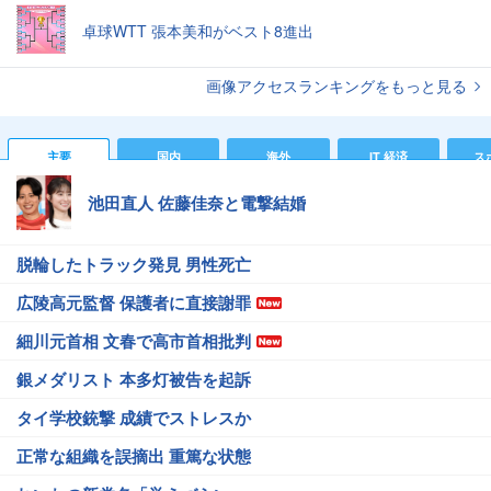
卓球WTT 張本美和がベスト8進出
画像アクセスランキングをもっと見る
主要
国内
海外
IT 経済
ス
池田直人 佐藤佳奈と電撃結婚
脱輪したトラック発見 男性死亡
広陵高元監督 保護者に直接謝罪
細川元首相 文春で高市首相批判
銀メダリスト 本多灯被告を起訴
タイ学校銃撃 成績でストレスか
正常な組織を誤摘出 重篤な状態