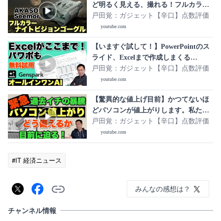
ど明るく見える、撮れる！フルカラー
ナイトビジョンゴーグル 「Akaso
戸田覚：ガジェット【辛口】点数評価
Seemor」をレビュー
youtube.com
【いますぐ試して！】PowerPointのス
ライド、Excelまで作成しまくる
「Genspark」がすごすぎます。まさ
戸田覚：ガジェット【辛口】点数評価
に、すべてのAIが使えるオールインワ
youtube.com
ンAIワークスペースですね！
【驚異的な値上げ目前】かつてないほ
どパソコンが値上がりします。私たち
はどう備えればいいか解説します ※ア
戸田覚：ガジェット【辛口】点数評価
ンサー動画の第二弾は概要欄のリンク
youtube.com
からご覧ください
#IT 経済ニュース
みんなの感想は？
チャンネル情報