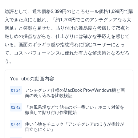
総評として、通常価格2,399円のところセール価格1,698円で購
入できた点にも触れ、「約1,700円でこのアンチグレアなら大
満足」と笑顔を見せた。貼り付けの難易度を考慮して75点と
厳しめの採点ながらも、仕上がりには確かな手応えを感じて
いる。画面のギラギラ感や指紋汚れに悩むユーザーにとっ
て、コストパフォーマンスに優れた有力な解決策となるだろ
う。
YouTubeの動画内容
アンチグレア仕様のMacBook ProやWindows機と画
01:24
面の映り込みを比較検証
「お風呂場などで貼るのが一番いい」ホコリ対策を
02:42
徹底して貼り付け作業開始
使い心地をチェック「アンチグレアのほうが指紋が
07:44
目立ちにくい」