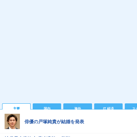
主要
国内
海外
IT 経済
ス
俳優の戸塚純貴が結婚を発表