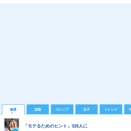
健康
芸能
ゴシップ
女子
トレンド
Y
「モテるためのヒント」326人に