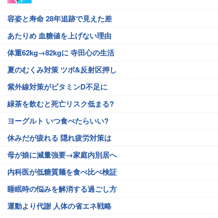
容姿と寿命 28年追跡で見えた差
あたりめ 血糖値を上げない理由
体重62kg→82kgに 寺田心の生活
夏のむくみ対策 ツボ&反射区押し
紫外線対策がビタミンD不足に
緑茶を飲むと死亡リスク低まる?
ヨーグルト いつ食べたらいい?
休みだが疲れる 隠れ疲労対策は
母が娘に減量強要→家庭内別居へ
内科医が低糖質麺を食べ比べ検証
睡眠時の悩みを解消する過ごし方
運動より代謝 人体の省エネ戦略