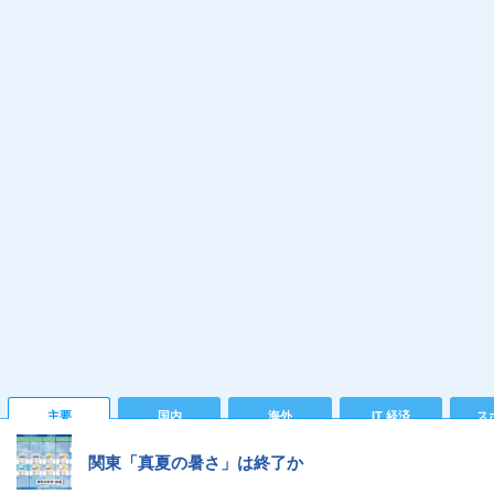
主要
国内
海外
IT 経済
ス
関東「真夏の暑さ」は終了か