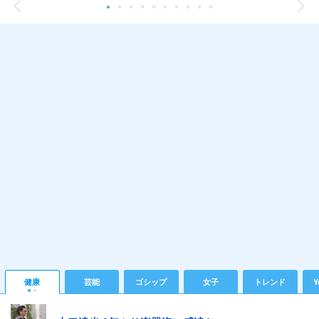
健康
芸能
ゴシップ
女子
トレンド
Y