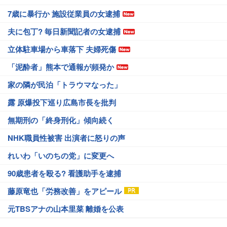
7歳に暴行か 施設従業員の女逮捕
夫に包丁? 毎日新聞記者の女逮捕
立体駐車場から車落下 夫婦死傷
「泥酔者」熊本で通報が頻発か
家の隣が民泊「トラウマなった」
露 原爆投下巡り広島市長を批判
無期刑の「終身刑化」傾向続く
NHK職員性被害 出演者に怒りの声
れいわ「いのちの党」に変更へ
90歳患者を殴る? 看護助手を逮捕
藤原竜也「労務改善」をアピール
元TBSアナの山本里菜 離婚を公表