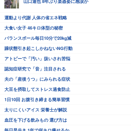
山口達也 8年ぶり楽器姿に感涙か
運動より代謝 人体の省エネ戦略
大食い女子 46キロ体型の秘密
バランスボール毎日10分で20kg減
躁状態引き起こしかねないNG行動
アトピーで「汚い」扱いされ苦悩
認知症研究で「音」注目される
夫の「産後うつ」にみられる症状
大豆を摂取してストレス過食防止
1日10回 お腹引き締まる簡単習慣
太りにくいアイス 栄養士が解説
血圧を下げる飲みもの 選び方は
毎日早歩き 1年で何キロ痩せるか