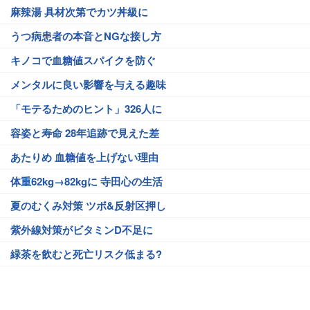
麻辣湯 具材次第でカツ丼級に
うつ病患者の本音とNGな接し方
キノコで血糖値スパイクを防ぐ
メンタルに良い影響を与える趣味
「モテるためのヒント」326人に
容姿と寿命 28年追跡で見えた差
あたりめ 血糖値を上げない理由
体重62kg→82kgに 寺田心の生活
夏のむくみ対策 ツボ&反射区押し
紫外線対策がビタミンD不足に
緑茶を飲むと死亡リスク低まる?