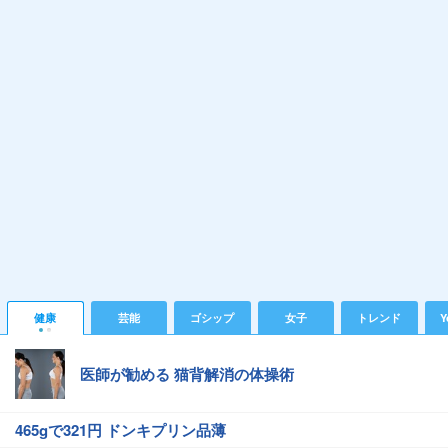
健康
芸能
ゴシップ
女子
トレンド
Y
医師が勧める 猫背解消の体操術
465gで321円 ドンキプリン品薄