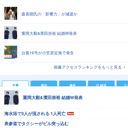
森喜朗氏の「影響力」が減退か
重岡大毅&濱田崇裕 結婚W発表
台風16号が小笠原近海で発生
画像アクセスランキングをもっと見る
主要
国内
海外
IT 経済
ス
重岡大毅&濱田崇裕 結婚W発表
海水浴で3人が流される 1人死亡
表参道でタクシーがビル突っ込む