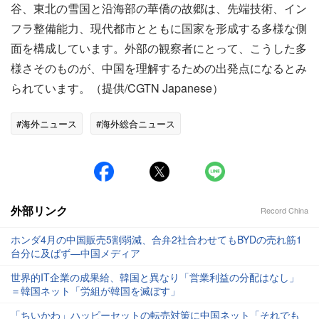
谷、東北の雪国と沿海部の華僑の故郷は、先端技術、イン
フラ整備能力、現代都市とともに国家を形成する多様な側
面を構成しています。外部の観察者にとって、こうした多
様さそのものが、中国を理解するための出発点になるとみ
られています。（提供/CGTN Japanese）
#海外ニュース
#海外総合ニュース
外部リンク
Record China
ホンダ4月の中国販売5割弱減、合弁2社合わせてもBYDの売れ筋1
台分に及ばず―中国メディア
世界的IT企業の成果給、韓国と異なり「営業利益の分配はなし」
＝韓国ネット「労組が韓国を滅ぼす」
「ちいかわ」ハッピーセットの転売対策に中国ネット「それでも