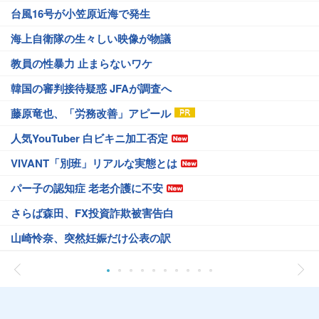
台風16号が小笠原近海で発生
海上自衛隊の生々しい映像が物議
教員の性暴力 止まらないワケ
韓国の審判接待疑惑 JFAが調査へ
藤原竜也、「労務改善」アピール
人気YouTuber 白ビキニ加工否定
VIVANT「別班」リアルな実態とは
パー子の認知症 老老介護に不安
さらば森田、FX投資詐欺被害告白
山崎怜奈、突然妊娠だけ公表の訳