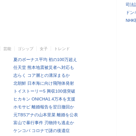
司法
ドン
NH
芸能
ゴシップ
女子
トレンド
夏のボーナス平均 初の100万超え
任天堂 熊本地震被災者へ対応も
志らく コア層との溝深まるか
北朝鮮 日本海に向け飛翔体発射
トイストーリー5 興収100億突破
ヒカキン ONICHA1.4万本を支援
ホモサピ 離婚報告を翌日撤回か
元TBSアナの山本里菜 離婚を公表
富山で暴行事件 刃物持ち逃走か
ケンコバ コロナで謎の後遺症