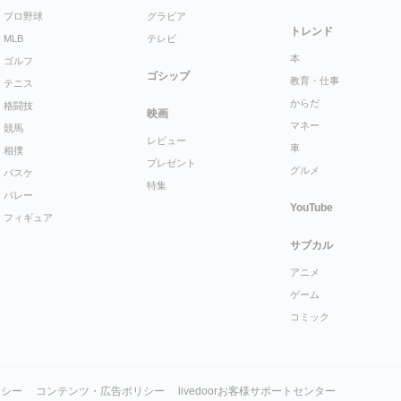
プロ野球
グラビア
トレンド
MLB
テレビ
本
ゴルフ
ゴシップ
教育・仕事
テニス
からだ
格闘技
映画
マネー
競馬
レビュー
車
相撲
プレゼント
グルメ
バスケ
特集
バレー
YouTube
フィギュア
サブカル
アニメ
ゲーム
コミック
リシー
コンテンツ・広告ポリシー
livedoorお客様サポートセンター