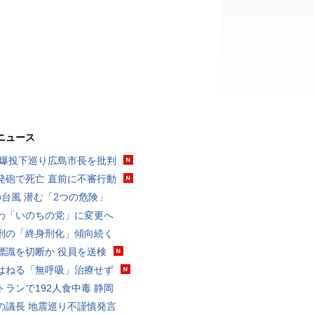
ニュース
原爆投下巡り広島市長を批判
発砲で死亡 直前に不審行動
の台風 潜む「2つの危険」
わ「いのちの党」に変更へ
刑の「終身刑化」傾向続く
標識を切断か 役員を送検
はねる「無呼吸」治療せず
トランで192人食中毒 静岡
の議長 地震巡り不謹慎発言