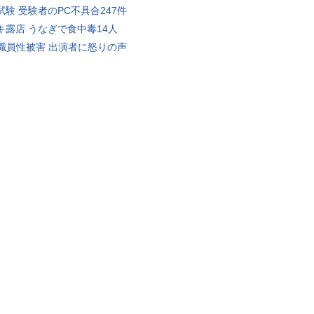
試験 受験者のPC不具合247件
キ露店 うなぎで食中毒14人
K職員性被害 出演者に怒りの声