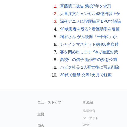
1.
斉藤慎二被告 懲役7年を求刑
2.
大量注文キャンセル43億円以上か
3.
深夜アニメに喫煙描写 BPOで議論
4.
90歳患者を殴る? 看護助手を逮捕
5.
桐谷さん がん後悔「千円位」か
6.
シャインマスカット約400房盗難
7.
客を閉め出します SAで徹底対策
8.
高校生の信子 勉強中の姿を公開
9.
ハビタ社長 2人死亡後に写真削除
10.
30代で祖母 交際1カ月で妊娠
ニューストップ
IT 経済
経済総合
主要
マーケット
Web
国内