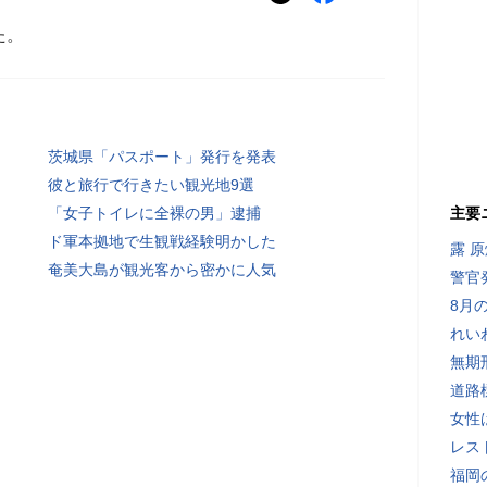
た。
茨城県「パスポート」発行を発表
彼と旅行で行きたい観光地9選
「女子トイレに全裸の男」逮捕
主要
ド軍本拠地で生観戦経験明かした
露 
奄美大島が観光客から密かに人気
警官
8月
れい
無期
道路
女性
レス
福岡