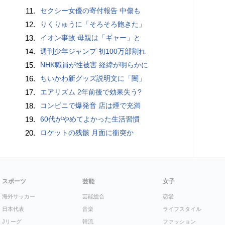
11.
セクシー女優の寄付報告 中傷も
12.
りくりゅうに「そろそろ飽きた」
13.
イオン事故 母親は「ギャー」と
14.
週刊少年ジャンプ 初100万部割れ
15.
NHK職員が性被害 経緯が明らかに
16.
ちいかわ新グッズ説明文に「闇」
17.
エアリズム 2年前後で効果失う?
18.
コンビニで爆発音 店は煙で充満
19.
60代がやめてよかった生活習慣
20.
ロケットの残骸 月面に衝突か
スポーツ
芸能
女子
海外サッカー
芸能総合
恋愛
日本代表
音楽
ライフスタイル
Jリーグ
韓流
ファッション