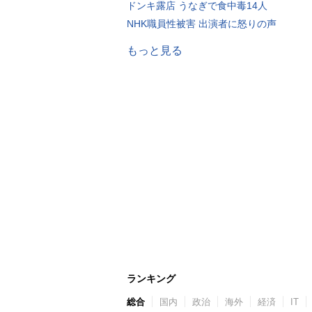
ドンキ露店 うなぎで食中毒14人
NHK職員性被害 出演者に怒りの声
もっと見る
ランキング
総合
国内
政治
海外
経済
IT