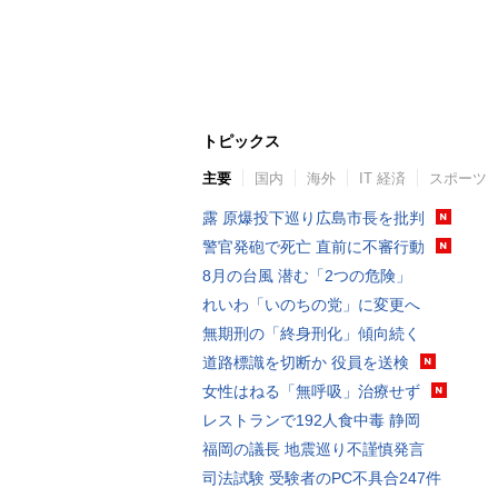
トピックス
主要
国内
海外
IT 経済
スポーツ
露 原爆投下巡り広島市長を批判
警官発砲で死亡 直前に不審行動
8月の台風 潜む「2つの危険」
れいわ「いのちの党」に変更へ
無期刑の「終身刑化」傾向続く
道路標識を切断か 役員を送検
女性はねる「無呼吸」治療せず
レストランで192人食中毒 静岡
福岡の議長 地震巡り不謹慎発言
司法試験 受験者のPC不具合247件