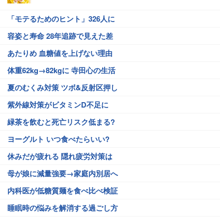
「モテるためのヒント」326人に
容姿と寿命 28年追跡で見えた差
あたりめ 血糖値を上げない理由
体重62kg→82kgに 寺田心の生活
夏のむくみ対策 ツボ&反射区押し
紫外線対策がビタミンD不足に
緑茶を飲むと死亡リスク低まる?
ヨーグルト いつ食べたらいい?
休みだが疲れる 隠れ疲労対策は
母が娘に減量強要→家庭内別居へ
内科医が低糖質麺を食べ比べ検証
睡眠時の悩みを解消する過ごし方