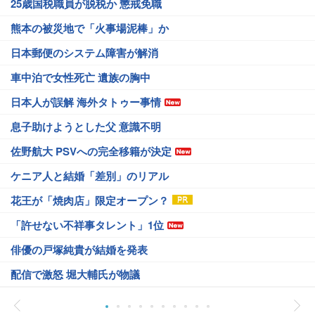
25歳国税職員が脱税か 懲戒免職
熊本の被災地で「火事場泥棒」か
日本郵便のシステム障害が解消
車中泊で女性死亡 遺族の胸中
日本人が誤解 海外タトゥー事情
息子助けようとした父 意識不明
佐野航大 PSVへの完全移籍が決定
ケニア人と結婚「差別」のリアル
花王が「焼肉店」限定オープン？
「許せない不祥事タレント」1位
俳優の戸塚純貴が結婚を発表
配信で激怒 堀大輔氏が物議