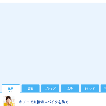
健康
芸能
ゴシップ
女子
トレンド
Y
キノコで血糖値スパイクを防ぐ