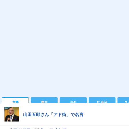
主要
国内
海外
IT 経済
ス
山田五郎さん「アド街」で名言