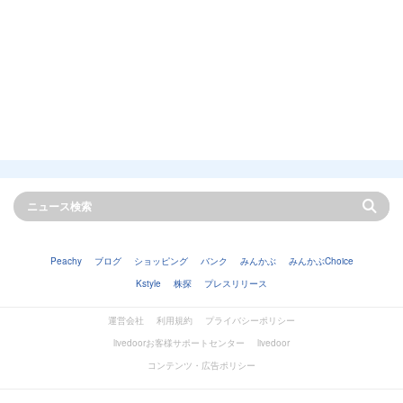
Peachy
ブログ
ショッピング
バンク
みんかぶ
みんかぶChoice
Kstyle
株探
プレスリリース
運営会社
利用規約
プライバシーポリシー
livedoorお客様サポートセンター
livedoor
コンテンツ・広告ポリシー