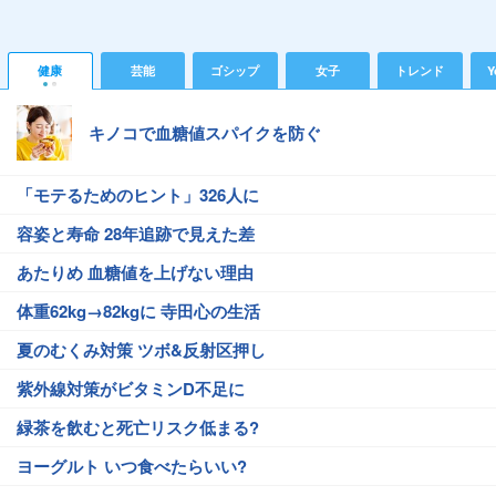
健康
芸能
ゴシップ
女子
トレンド
Y
キノコで血糖値スパイクを防ぐ
「モテるためのヒント」326人に
容姿と寿命 28年追跡で見えた差
あたりめ 血糖値を上げない理由
体重62kg→82kgに 寺田心の生活
夏のむくみ対策 ツボ&反射区押し
紫外線対策がビタミンD不足に
緑茶を飲むと死亡リスク低まる?
ヨーグルト いつ食べたらいい?