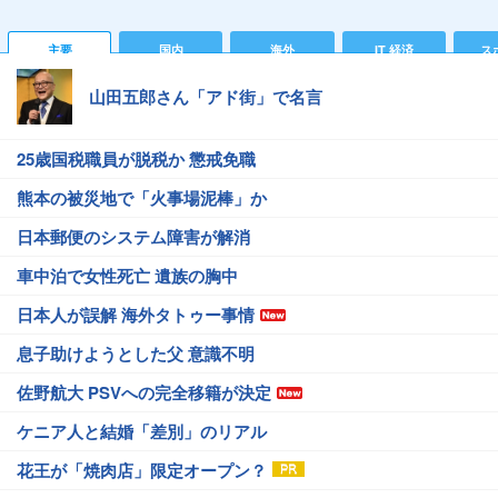
主要
国内
海外
IT 経済
ス
山田五郎さん「アド街」で名言
25歳国税職員が脱税か 懲戒免職
熊本の被災地で「火事場泥棒」か
日本郵便のシステム障害が解消
車中泊で女性死亡 遺族の胸中
日本人が誤解 海外タトゥー事情
息子助けようとした父 意識不明
佐野航大 PSVへの完全移籍が決定
ケニア人と結婚「差別」のリアル
花王が「焼肉店」限定オープン？