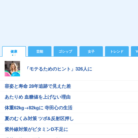
健康
芸能
ゴシップ
女子
トレンド
Y
「モテるためのヒント」326人に
容姿と寿命 28年追跡で見えた差
あたりめ 血糖値を上げない理由
体重62kg→82kgに 寺田心の生活
夏のむくみ対策 ツボ&反射区押し
紫外線対策がビタミンD不足に