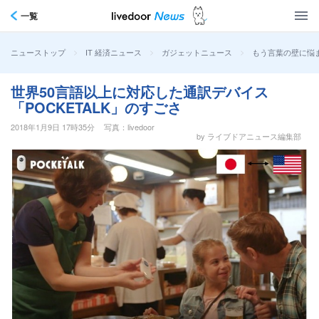
一覧
>
>
>
もう言葉の壁に悩ま
ニューストップ
IT 経済ニュース
ガジェットニュース
世界50言語以上に対応した通訳デバイス
「POCKETALK」のすごさ
2018年1月9日 17時35分
写真：livedoor
by ライブドアニュース編集部