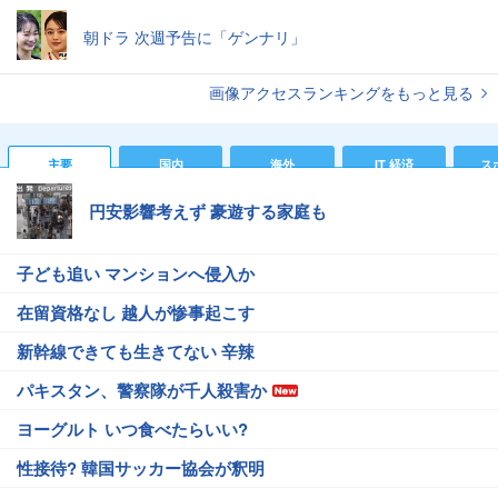
朝ドラ 次週予告に「ゲンナリ」
画像アクセスランキングをもっと見る
主要
国内
海外
IT 経済
ス
円安影響考えず 豪遊する家庭も
子ども追い マンションへ侵入か
在留資格なし 越人が惨事起こす
新幹線できても生きてない 辛辣
パキスタン、警察隊が千人殺害か
ヨーグルト いつ食べたらいい?
性接待? 韓国サッカー協会が釈明