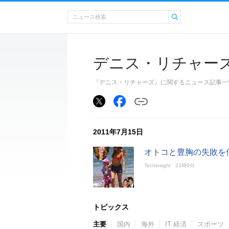
デニス・リチャー
『デニス・リチャーズ』に関するニュース記事一
2011年7月15日
オトコと豊胸の失敗を
Techinsight
21時0分
トピックス
主要
国内
海外
IT 経済
スポーツ