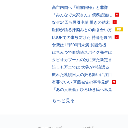
高市内閣へ「戦前回帰」と非難
「みんなで大家さん」債務超過に
なぜ14回も忌引申請 驚きの結末
医師が語る汗悩みとの向き合い方
LUUPでの事故防げた 持論を展開
食費は1日500円未満 貧困危機
はちみつで血糖値スパイク発生は
タピオカブームの次に来た新定番
誰しも万全では 大谷が持論語る
敗れた札幌日大の振る舞いに注目
有罪でいい 斉藤被告の事件見解
「あの人最低」ひろゆき氏へ私見
もっと見る