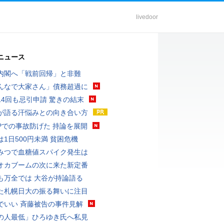
livedoor
ニュース
内閣へ「戦前回帰」と非難
んなで大家さん」債務超過に
14回も忌引申請 驚きの結末
が語る汗悩みとの向き合い方
UPでの事故防げた 持論を展開
は1日500円未満 貧困危機
みつで血糖値スパイク発生は
オカブームの次に来た新定番
も万全では 大谷が持論語る
た札幌日大の振る舞いに注目
でいい 斉藤被告の事件見解
の人最低」ひろゆき氏へ私見