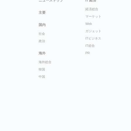
ニューストップ
IT 経済
経済総合
主要
マーケット
Web
国内
ガジェット
社会
ITビジネス
政治
IT総合
海外
PR
海外総合
韓国
中国