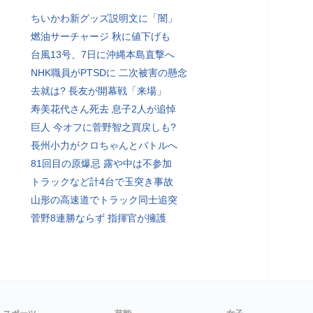
ちいかわ新グッズ説明文に「闇」
燃油サーチャージ 秋に値下げも
台風13号、7日に沖縄本島直撃へ
NHK職員がPTSDに 二次被害の懸念
去就は? 長友が開幕戦「来場」
寿美花代さん死去 息子2人が追悼
巨人 今オフに菅野智之買戻しも?
長州小力がクロちゃんとバトルへ
81回目の原爆忌 露や中は不参加
トラックなど計4台で玉突き事故
山形の高速道でトラック同士追突
菅野8連勝ならず 指揮官が擁護