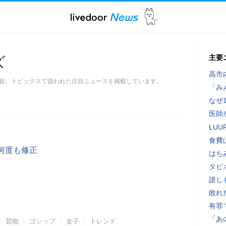
主要
ズ
高市
覧。トピックスで扱われた注目ニュースを掲載しています。
「み
なぜ
医師
LU
食費
何度も修正
はち
タピ
誰し
敗れ
有罪
「あ
芸能
ゴシップ
女子
トレンド