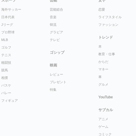
スポーツ
芸能
女子
海外サッカー
芸能総合
恋愛
日本代表
音楽
ライフスタイル
Jリーグ
韓流
ファッション
プロ野球
グラビア
トレンド
MLB
テレビ
本
ゴルフ
ゴシップ
教育・仕事
テニス
からだ
格闘技
映画
マネー
競馬
レビュー
車
相撲
プレゼント
グルメ
バスケ
特集
バレー
YouTube
フィギュア
サブカル
アニメ
ゲーム
コミック