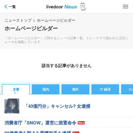
一覧
ニューストップ
>
ホームページビルダー
ホームページビルダー
『ホームページビルダー』に関するニュース記事一覧。トピックスで扱われた注目ニ
ュースを掲載しています。
該当する記事がありません
主要
国内
海外
IT 経済
ス
「43億円分」キャンセル? 女逮捕
消費者庁「SNOW」運営に措置命令