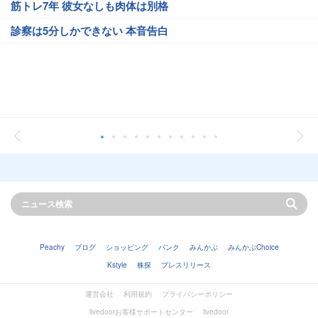
筋トレ7年 彼女なしも肉体は別格
診察は5分しかできない 本音告白
Peachy
ブログ
ショッピング
バンク
みんかぶ
みんかぶChoice
Kstyle
株探
プレスリリース
運営会社
利用規約
プライバシーポリシー
livedoorお客様サポートセンター
livedoor