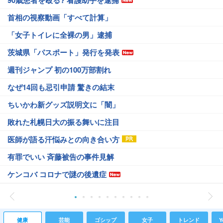
90歳患者を殴る? 看護助手を逮捕
首相の視察動画「すべて計算」
「女子トイレに全裸の男」逮捕
茨城県「パスポート」発行を発表
週刊ジャンプ 初の100万部割れ
なぜ14回も忌引申請 驚きの結末
ちいかわ新グッズ説明文に「闇」
敗れた札幌日大の振る舞いに注目
医師が語る汗悩みとの向き合い方
有罪でいい 斉藤被告の事件見解
ケンコバ コロナで謎の後遺症
健康
芸能
ゴシップ
女子
トレンド
Y