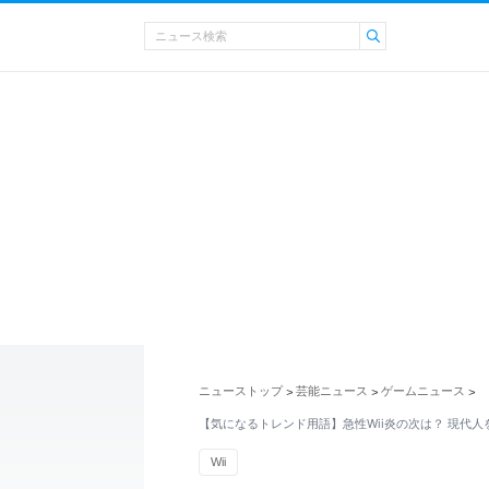
ニューストップ
芸能ニュース
ゲームニュース
>
>
>
【気になるトレンド用語】急性Wii炎の次は？ 現代人
Wii