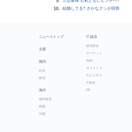
9.
三山凌輝 公私ともにピンチへ?
10.
結婚してる? さかなクンが回答
ニューストップ
IT 経済
経済総合
主要
マーケット
Web
国内
ガジェット
社会
ITビジネス
政治
IT総合
海外
PR
海外総合
韓国
中国