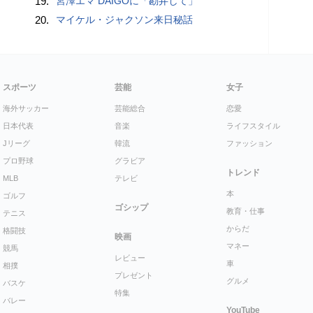
19.
宮澤エマ DAIGOに「勘弁して」
20.
マイケル・ジャクソン来日秘話
スポーツ
芸能
女子
海外サッカー
芸能総合
恋愛
日本代表
音楽
ライフスタイル
Jリーグ
韓流
ファッション
プロ野球
グラビア
トレンド
MLB
テレビ
本
ゴルフ
ゴシップ
教育・仕事
テニス
からだ
格闘技
映画
マネー
競馬
レビュー
車
相撲
プレゼント
グルメ
バスケ
特集
バレー
YouTube