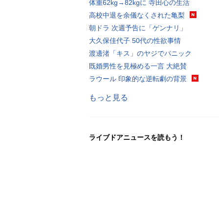
体重62kg→82kgに 寺田心の生活
高校中退を余儀なくされた亀梨
朝ドラ 次週予告に「ゲンナリ」
大久保佳代子 50代の性欲事情
渡邊渚「キス」のヤジでパニック
既婚男性を見極める一言 大絶賛
ラウール 印象的な逆転劇の背景
もっと見る
ライブドアニュースを読もう！