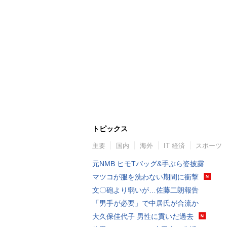
トピックス
主要
国内
海外
IT 経済
スポーツ
元NMB ヒモTバッグ&手ぶら姿披露
マツコが服を洗わない期間に衝撃
文〇砲より弱いが…佐藤二朗報告
「男手が必要」で中居氏が合流か
大久保佳代子 男性に貢いだ過去