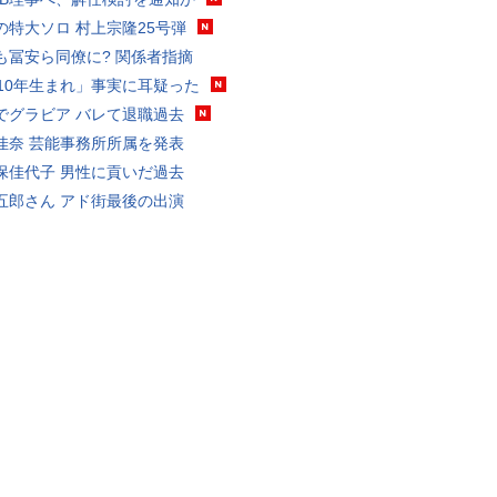
の特大ソロ 村上宗隆25号弾
も冨安ら同僚に? 関係者指摘
010年生まれ」事実に耳疑った
でグラビア バレて退職過去
佳奈 芸能事務所所属を発表
保佳代子 男性に貢いだ過去
五郎さん アド街最後の出演