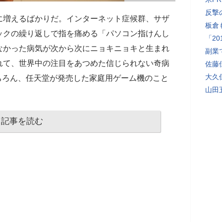
反撃
に増えるばかりだ。インターネット症候群、サザ
板倉
ックの繰り返しで指を痛める「パソコン指けんし
「2
なかった病気が次から次にニョキニョキと生まれ
副業
れて、世界中の注目をあつめた信じられない奇病
佐藤
大久
ちろん、任天堂が発売した家庭用ゲーム機のこと
山田
記事を読む