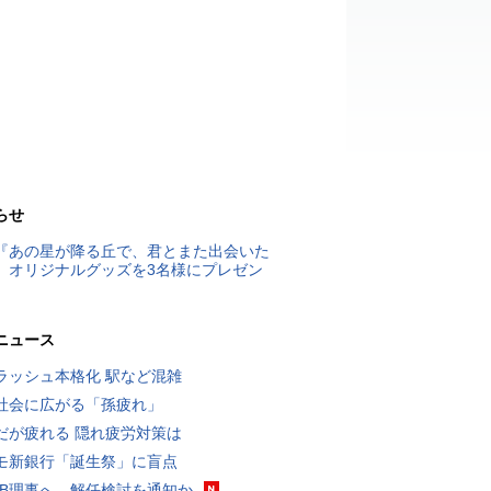
らせ
『あの星が降る丘で、君とまた出会いた
』オリジナルグッズを3名様にプレゼン
ニュース
ラッシュ本格化 駅など混雑
社会に広がる「孫疲れ」
だが疲れる 隠れ疲労対策は
モ新銀行「誕生祭」に盲点
RB理事へ、解任検討を通知か