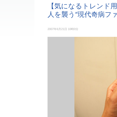
【気になるトレンド用語
人を襲う″現代奇病ファ
2007年6月21日 10時0分