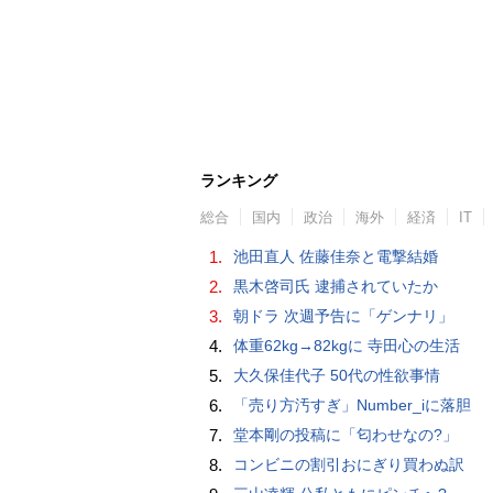
ランキング
総合
国内
政治
海外
経済
IT
1.
池田直人 佐藤佳奈と電撃結婚
2.
黒木啓司氏 逮捕されていたか
3.
朝ドラ 次週予告に「ゲンナリ」
4.
体重62kg→82kgに 寺田心の生活
5.
大久保佳代子 50代の性欲事情
6.
「売り方汚すぎ」Number_iに落胆
7.
堂本剛の投稿に「匂わせなの?」
8.
コンビニの割引おにぎり買わぬ訳