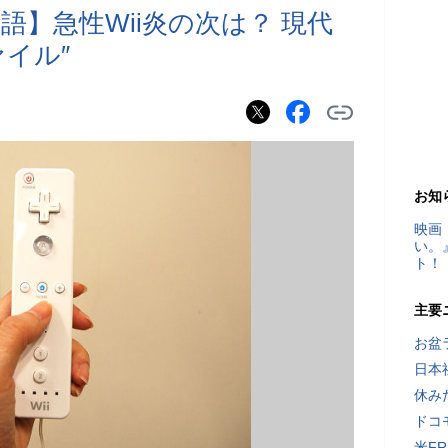
】急性Wii炎の次は？ 現代
イル″
お知
映画
い。
ト！
主要
お盆
日本
休み
ドコ
米F