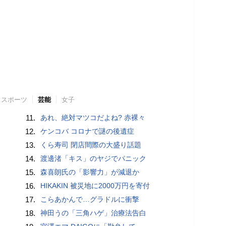
スポーツ
芸能
女子
11.
あれ、絶対マツコだよね? 赤裸々
12.
ケンコバ コロナで謎の後遺症
13.
くら寿司 閉店間際の大盛り話題
14.
渡邊渚「キス」のヤジでパニック
15.
森喜朗氏の「影響力」が減退か
16.
HIKAKIN 被災地に2000万円を寄付
17.
こらあかんで…グラドルに衝撃
18.
神田うの「三角ハゲ」治療法告白