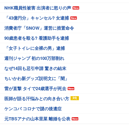
NHK職員性被害 出演者に怒りの声
「43億円分」キャンセル? 女逮捕
消費者庁「SNOW」運営に措置命令
90歳患者を殴る? 看護助手を逮捕
「女子トイレに全裸の男」逮捕
週刊ジャンプ 初の100万部割れ
なぜ14回も忌引申請 驚きの結末
ちいかわ新グッズ説明文に「闇」
雷が直撃 タイで24歳選手が死去
医師が語る汗悩みとの向き合い方
ケンコバ コロナで謎の後遺症
元TBSアナの山本里菜 離婚を公表