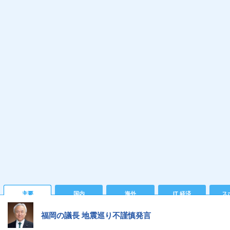
主要
国内
海外
IT 経済
ス
福岡の議長 地震巡り不謹慎発言