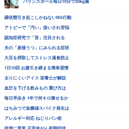
バランスボール毎日10分で20kg減
躁状態引き起こしかねないNG行動
アトピーで「汚い」扱いされ苦悩
認知症研究で「音」注目される
夫の「産後うつ」にみられる症状
大豆を摂取してストレス過食防止
1日10回 お腹引き締まる簡単習慣
太りにくいアイス 栄養士が解説
血圧を下げる飲みもの 選び方は
毎日早歩き 1年で何キロ痩せるか
はちみつで血糖値スパイク発生は
アレルギー対応 ねじりパン術
排泄に異常 子宮体がん初期症状