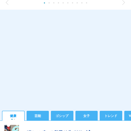
健康
芸能
ゴシップ
女子
トレンド
Y