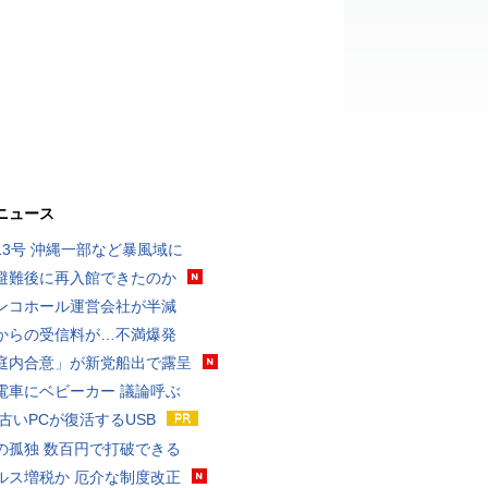
ニュース
13号 沖縄一部など暴風域に
避難後に再入館できたのか
ンコホール運営会社が半減
からの受信料が…不満爆発
庭内合意」が新党船出で露呈
電車にベビーカー 議論呼ぶ
 古いPCが復活するUSB
の孤独 数百円で打破できる
ルス増税か 厄介な制度改正