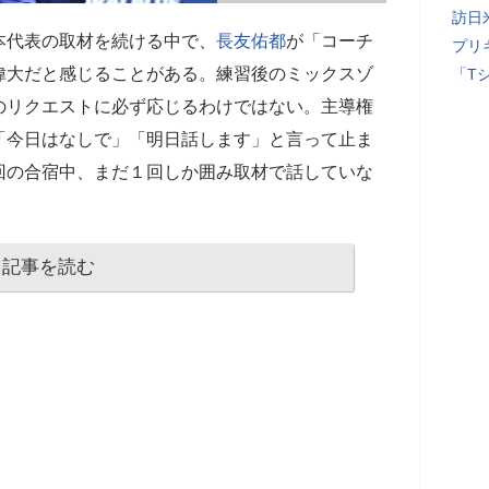
訪日
本代表の取材を続ける中で、
長友佑都
が「コーチ
プリ
偉大だと感じることがある。練習後のミックスゾ
「T
のリクエストに必ず応じるわけではない。主導権
「今日はなしで」「明日話します」と言って止ま
回の合宿中、まだ１回しか囲み取材で話していな
記事を読む