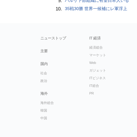
9.
バルサ下部組織に有望日本人いる
10.
35戦30勝 世界一候補にレ軍浮上
ニューストップ
IT 経済
経済総合
主要
マーケット
Web
国内
ガジェット
社会
ITビジネス
政治
IT総合
海外
PR
海外総合
韓国
中国