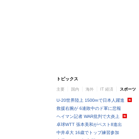
トピックス
主要
国内
海外
IT 経済
スポーツ
U-20世界陸上 1500mで日本人躍進
救援右腕が 6連敗中のド軍に悲報
ヘイマン記者 WAR批判で大炎上
卓球WTT 張本美和がベスト8進出
中井卓大 16歳でトップ練習参加