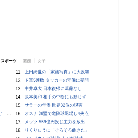
スポーツ
芸能
女子
11.
上田綺世の「家族写真」に大反響
12.
ド軍5連敗 タッカーの守備に疑問
13.
中井卓大 日本復帰に葛藤なし
14.
張本美和 相手の中断にも動じず
15.
サラーの年俸 世界32位の現実
記録更新
16.
オスナ 満塁で危険球退場し4失点
17.
メッツ 559億円投じ主力を放出
18.
りくりゅうに「そろそろ飽きた」