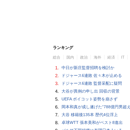
ランキング
総合
国内
政治
海外
経済
IT
1.
中日が新庄監督招聘を検討か
2.
ドジャース6連敗 佐々木が止める
3.
ドジャース6連敗 監督采配に疑問
4.
大谷が異例の申し出 回収の背景
5.
UEFA ボイコット姿勢を崩さず
6.
岡本和真が成し遂げた“788億円男超え” いつのまにか「3位」…見据える球団
7.
大谷 移籍後135本 歴代4位浮上
8.
卓球WTT 張本美和がベスト8進出