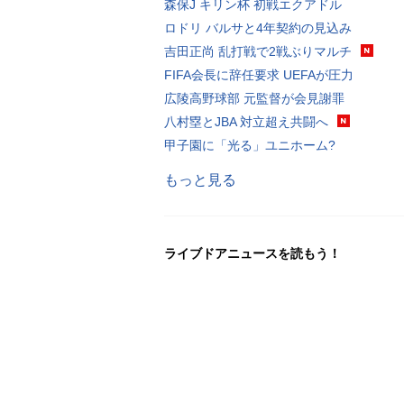
森保J キリン杯 初戦エクアドル
ロドリ バルサと4年契約の見込み
吉田正尚 乱打戦で2戦ぶりマルチ
FIFA会長に辞任要求 UEFAが圧力
広陵高野球部 元監督が会見謝罪
八村塁とJBA 対立超え共闘へ
甲子園に「光る」ユニホーム?
もっと見る
ライブドアニュースを読もう！