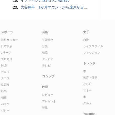
19.
インドネシア球児2人が始球式
20.
大谷翔平 1か月マウンドから遠ざかる中で打撃好調「しっかり反応できている」 今季初“1試合2発”で25･26号 打率も3割目前
スポーツ
芸能
女子
海外サッカー
芸能総合
恋愛
日本代表
音楽
ライフスタイル
Jリーグ
韓流
ファッション
プロ野球
グラビア
トレンド
MLB
テレビ
本
ゴルフ
ゴシップ
教育・仕事
テニス
からだ
格闘技
映画
マネー
競馬
レビュー
車
相撲
プレゼント
グルメ
バスケ
特集
バレー
YouTube