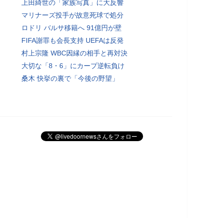
上田綺世の「家族写真」に大反響
マリナーズ投手が故意死球で処分
ロドリ バルサ移籍へ 91億円が壁
FIFA謝罪も会長支持 UEFAは反発
村上宗隆 WBC因縁の相手と再対決
大切な「8・6」にカープ逆転負け
桑木 快挙の裏で「今後の野望」