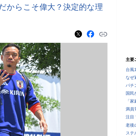
だからこそ偉大？決定的な理
主要
台風
なぜ
パチ
国民
「家
満員
注目
老後
ステ