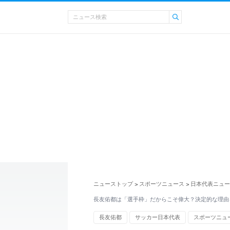
ニューストップ
スポーツニュース
日本代表ニュー
>
>
長友佑都は「選手枠」だからこそ偉大？決定的な理由
長友佑都
サッカー日本代表
スポーツニュ