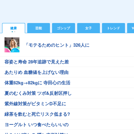
健康
芸能
ゴシップ
女子
トレンド
Y
「モテるためのヒント」326人に
容姿と寿命 28年追跡で見えた差
あたりめ 血糖値を上げない理由
体重62kg→82kgに 寺田心の生活
夏のむくみ対策 ツボ&反射区押し
紫外線対策がビタミンD不足に
緑茶を飲むと死亡リスク低まる?
ヨーグルト いつ食べたらいいの