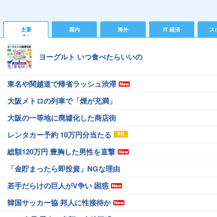
主要
国内
海外
IT 経済
ス
ヨーグルト いつ食べたらいいの
東名や関越道で帰省ラッシュ渋滞
大阪メトロの列車で「煙が充満」
大阪の一等地に廃墟化した商店街
レンタカー予約 10万円分当たる
総額120万円 豊胸した男性を直撃
「金貯まったら即投資」NGな理由
若手だらけの巨人がV争い 困惑
韓国サッカー協 邦人に性接待か