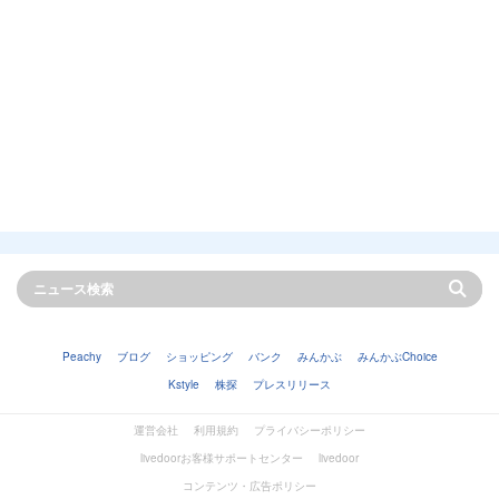
Peachy
ブログ
ショッピング
バンク
みんかぶ
みんかぶChoice
Kstyle
株探
プレスリリース
運営会社
利用規約
プライバシーポリシー
livedoorお客様サポートセンター
livedoor
コンテンツ・広告ポリシー