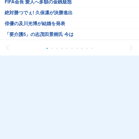
FIFA会長 愛人へ多額の金銭疑惑
絶対勝つでぇ! 久保凛が決勝進出
俳優の及川光博が結婚を発表
「要介護5」の志茂田景樹氏 今は