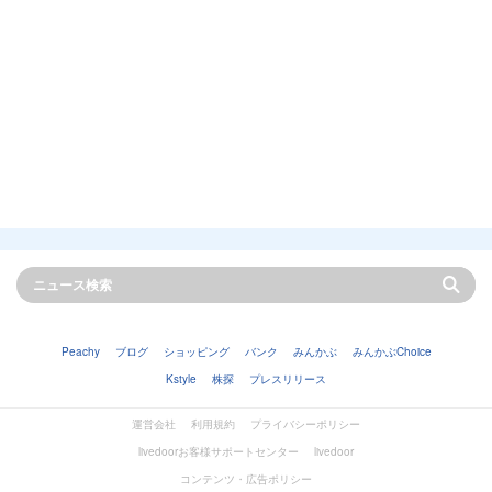
Peachy
ブログ
ショッピング
バンク
みんかぶ
みんかぶChoice
Kstyle
株探
プレスリリース
運営会社
利用規約
プライバシーポリシー
livedoorお客様サポートセンター
livedoor
コンテンツ・広告ポリシー