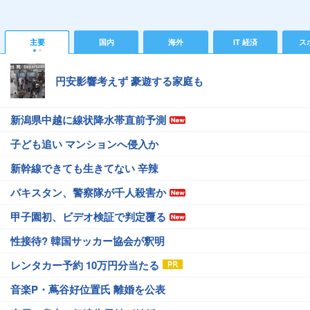
主要
国内
海外
IT 経済
ス
円安影響考えず 豪遊する家庭も
新潟県中越に線状降水帯直前予測
子ども追い マンションへ侵入か
新幹線できても生きてない 辛辣
パキスタン、警察隊が千人殺害か
甲子園初、ビデオ検証で判定覆る
性接待? 韓国サッカー協会が釈明
レンタカー予約 10万円分当たる
音楽P・蔦谷好位置氏 離婚を公表