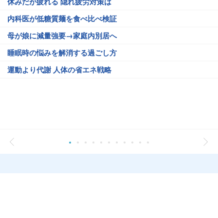
休みだが疲れる 隠れ疲労対策は
内科医が低糖質麺を食べ比べ検証
母が娘に減量強要→家庭内別居へ
睡眠時の悩みを解消する過ごし方
運動より代謝 人体の省エネ戦略