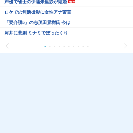
声優で雀士の伊達朱里紗が結婚
ロケでの無断撮影に女性アナ苦言
「要介護5」の志茂田景樹氏 今は
河井に悲劇 ミナミでぼったくり