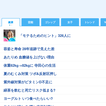
健康
芸能
ゴシップ
女子
トレンド
Y
「モテるためのヒント」326人に
容姿と寿命 28年追跡で見えた差
あたりめ 血糖値を上げない理由
体重62kg→82kgに 寺田心の生活
夏のむくみ対策 ツボ&反射区押し
紫外線対策がビタミンD不足に
緑茶を飲むと死亡リスク低まる?
ヨーグルト いつ食べたらいい?