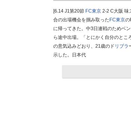
[6.14 J1第20節
FC東京
2-2 C大阪
合の出場機会を掴み取った
FC東京
の
に帰ってきた。中3日連戦のためベン
ら途中出場。「とにかく自分のとこ
の意気込みどおり、21歳のド
リブラ
示した。日本代