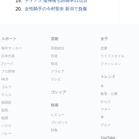
19.
ディアス 復帰後も防御率11点台
20.
女性騎手の今村聖奈 新潟で負傷
スポーツ
芸能
女子
海外サッカー
芸能総合
恋愛
日本代表
音楽
ライフスタイル
Jリーグ
韓流
ファッション
プロ野球
グラビア
トレンド
MLB
テレビ
本
ゴルフ
ゴシップ
教育・仕事
テニス
からだ
格闘技
映画
マネー
競馬
レビュー
車
相撲
プレゼント
グルメ
バスケ
特集
バレー
YouTube