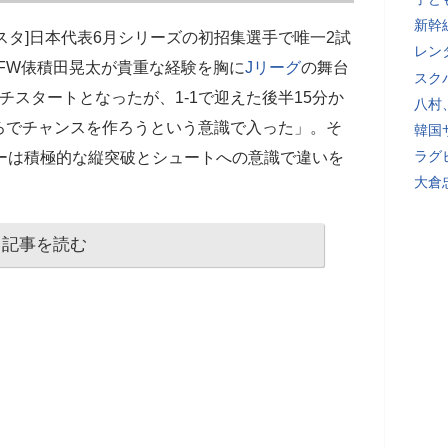
新幹
 味スタ]日本代表6月シリーズの初招集選手で唯一2試
レン
FW俵積田晃太が貴重な経験を胸に
Jリーグ
の舞台
スク
チスタートとなったが、1-1で迎えた後半15分か
八村
ろでチャンスを作ろうという意識で入った」。そ
韓国
ラグ
ーは積極的な縦突破とシュートへの意識で違いを
大倉
記事を読む