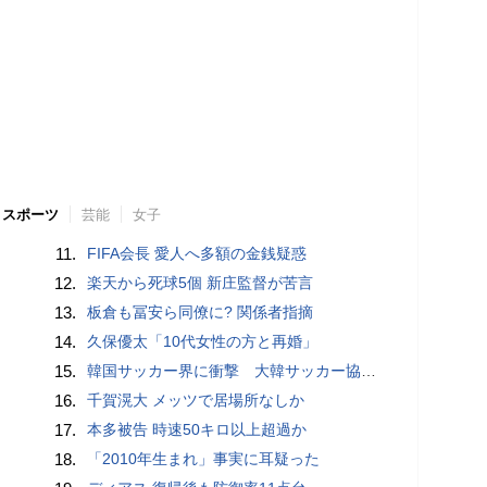
スポーツ
芸能
女子
11.
FIFA会長 愛人へ多額の金銭疑惑
12.
楽天から死球5個 新庄監督が苦言
13.
板倉も冨安ら同僚に? 関係者指摘
14.
久保優太「10代女性の方と再婚」
15.
韓国サッカー界に衝撃 大韓サッカー協会に外国人審判への“性的接待”疑惑 韓国メディアが報道
16.
千賀滉大 メッツで居場所なしか
17.
本多被告 時速50キロ以上超過か
18.
「2010年生まれ」事実に耳疑った