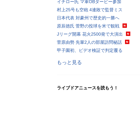
イチロー氏 マ軍OBダービー参加
村上25号も空砲 4連敗で監督ミス
日本代表 対豪州で歴史的一勝へ
原辰徳氏 菅野の投球を米で観戦
Jリーグ開幕 花火2500発で大演出
菅原由勢 先輩2人の部屋訪問秘話
甲子園初、ビデオ検証で判定覆る
もっと見る
ライブドアニュースを読もう！