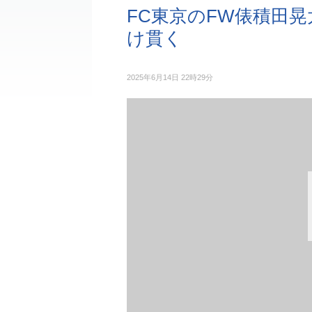
FC東京のFW俵積田
け貫く
2025年6月14日 22時29分