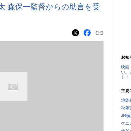
晃太 森保一監督からの助言を受
お知
映画
い。
ト！
主要
池袋
秋篠
JR
ケニ
子ど