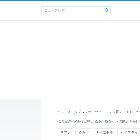
ニューストップ
スポーツニュース
国内・Jリーグ
>
>
FC東京のFW俵積田晃太 森保一監督からの助言を受け
リブラ
森保一
E-1選手権
ヘアスタイ
Jリーグ