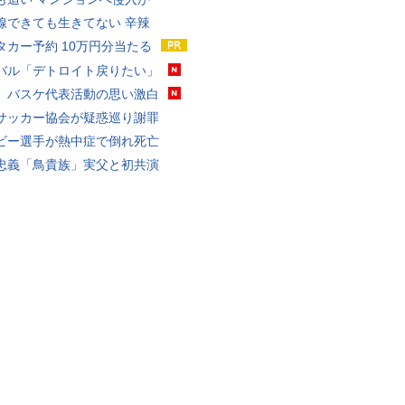
線できても生きてない 辛辣
タカー予約 10万円分当たる
バル「デトロイト戻りたい」
、バスケ代表活動の思い激白
サッカー協会が疑惑巡り謝罪
ビー選手が熱中症で倒れ死亡
忠義「鳥貴族」実父と初共演