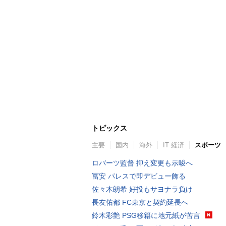
トピックス
主要
国内
海外
IT 経済
スポーツ
ロバーツ監督 抑え変更も示唆へ
冨安 パレスで即デビュー飾る
佐々木朗希 好投もサヨナラ負け
長友佑都 FC東京と契約延長へ
鈴木彩艶 PSG移籍に地元紙が苦言