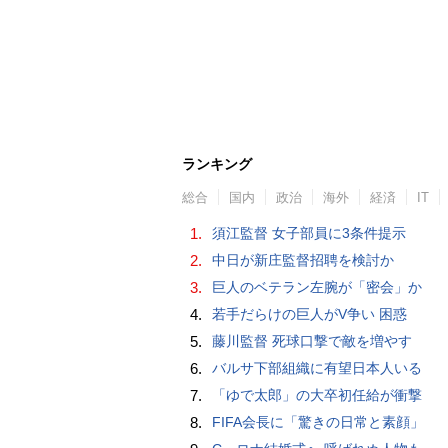
ランキング
総合
国内
政治
海外
経済
IT
1.
須江監督 女子部員に3条件提示
2.
中日が新庄監督招聘を検討か
3.
巨人のベテラン左腕が「密会」か
4.
若手だらけの巨人がV争い 困惑
5.
藤川監督 死球口撃で敵を増やす
6.
バルサ下部組織に有望日本人いる
7.
「ゆで太郎」の大卒初任給が衝撃
8.
FIFA会長に「驚きの日常と素顔」