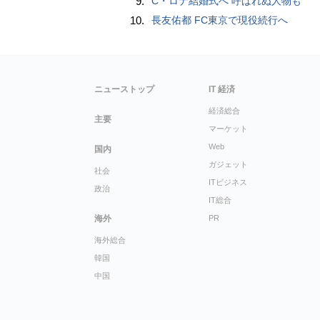
9.
C・ロナ結婚式へ 呼ばれぬ人物も
10.
長友佑都 FC東京で現役続行へ
ニューストップ
IT 経済
経済総合
主要
マーケット
Web
国内
ガジェット
社会
ITビジネス
政治
IT総合
海外
PR
海外総合
韓国
中国