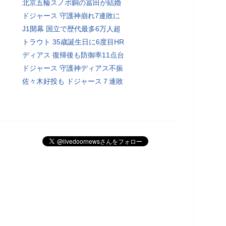
北京五輪スノボ銅の冨田が結婚
ドジャース 守護神崩れ7連敗に
J1開幕 国立で歴代最多6万人超
トラウト 35歳誕生日に6度目HR
ディアス 復帰後も防御率11点台
ドジャース 守護神ディアス不振
佐々木好投も ドジャース７連敗