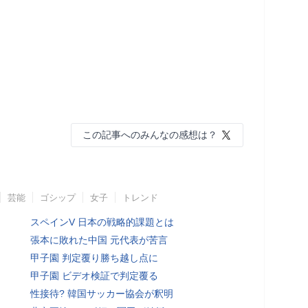
この記事へのみんなの感想は？
芸能
ゴシップ
女子
トレンド
スペインV 日本の戦略的課題とは
張本に敗れた中国 元代表が苦言
甲子園 判定覆り勝ち越し点に
甲子園 ビデオ検証で判定覆る
性接待? 韓国サッカー協会が釈明