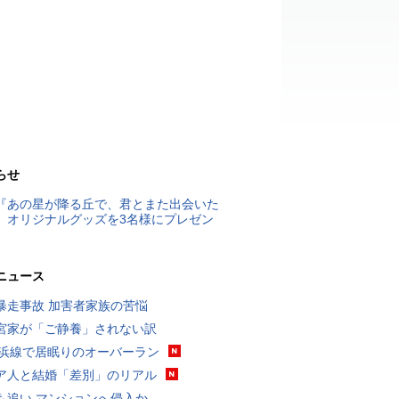
らせ
『あの星が降る丘で、君とまた出会いた
』オリジナルグッズを3名様にプレゼン
ニュース
暴走事故 加害者家族の苦悩
宮家が「ご静養」されない訳
横浜線で居眠りのオーバーラン
ア人と結婚「差別」のリアル
も追い マンションへ侵入か