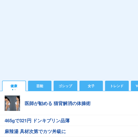
健康
芸能
ゴシップ
女子
トレンド
Y
医師が勧める 猫背解消の体操術
465gで321円 ドンキプリン品薄
麻辣湯 具材次第でカツ丼級に