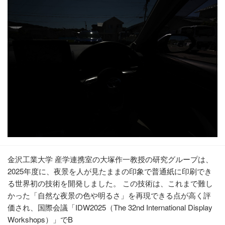
金沢工業大学 産学連携室の大塚作一教授の研究グループは、
2025年度に、夜景を人が見たままの印象で普通紙に印刷でき
る世界初の技術を開発しました。 この技術は、これまで難し
かった「自然な夜景の色や明るさ」を再現できる点が高く評
価され、国際会議「IDW2025（The 32nd International Display
Workshops）」でB