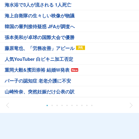
海水浴で3人が流される 1人死亡
海上自衛隊の生々しい映像が物議
韓国の審判接待疑惑 JFAが調査へ
張本美和が卓球の国際大会で優勝
藤原竜也、「労務改善」アピール
人気YouTuber 白ビキニ加工否定
重岡大毅&濱田崇裕 結婚W発表
パー子の認知症 老老介護に不安
山崎怜奈、突然妊娠だけ公表の訳