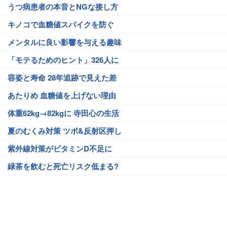
うつ病患者の本音とNGな接し方
キノコで血糖値スパイクを防ぐ
メンタルに良い影響を与える趣味
「モテるためのヒント」326人に
容姿と寿命 28年追跡で見えた差
あたりめ 血糖値を上げない理由
体重62kg→82kgに 寺田心の生活
夏のむくみ対策 ツボ&反射区押し
紫外線対策がビタミンD不足に
緑茶を飲むと死亡リスク低まる?