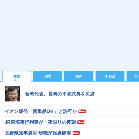
主要
国内
海外
IT 経済
ス
台湾代表、長崎の平和式典を欠席
イオン爆発「貴重品OK」と許可か
JR東海夜行列車が一夜限りの復刻
長野県知事選挙 現職が当選確実