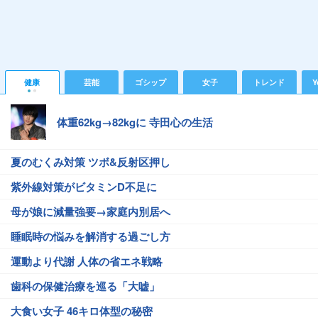
健康
芸能
ゴシップ
女子
トレンド
Y
体重62kg→82kgに 寺田心の生活
夏のむくみ対策 ツボ&反射区押し
紫外線対策がビタミンD不足に
母が娘に減量強要→家庭内別居へ
睡眠時の悩みを解消する過ごし方
運動より代謝 人体の省エネ戦略
歯科の保健治療を巡る「大嘘」
大食い女子 46キロ体型の秘密