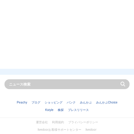
Peachy
ブログ
ショッピング
バンク
みんかぶ
みんかぶChoice
Kstyle
株探
プレスリリース
運営会社
利用規約
プライバシーポリシー
livedoorお客様サポートセンター
livedoor