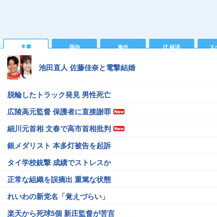
主要
国内
海外
IT 経済
ス
池田直人 佐藤佳奈と電撃結婚
脱輪したトラック発見 男性死亡
広陵高元監督 保護者に直接謝罪
細川元首相 文春で高市首相批判
銀メダリスト 本多灯被告を起訴
タイ学校銃撃 成績でストレスか
正常な組織を誤摘出 重篤な状態
れいわの新党名「覚えづらい」
楽天から死球5個 新庄監督が苦言