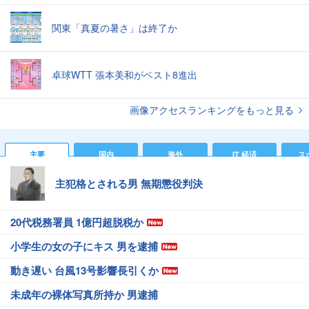
関東「真夏の暑さ」は終了か
卓球WTT 張本美和がベスト8進出
画像アクセスランキングをもっと見る
主要
国内
海外
IT 経済
ス
主犯格とされる男 無期懲役判決
20代税務署員 1億円超脱税か
小学生の女の子にキス 男を逮捕
動き遅い 台風13号影響長引くか
未成年の裸体写真所持か 男逮捕