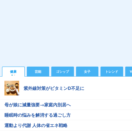
健康
芸能
ゴシップ
女子
トレンド
Y
紫外線対策がビタミンD不足に
母が娘に減量強要→家庭内別居へ
睡眠時の悩みを解消する過ごし方
運動より代謝 人体の省エネ戦略