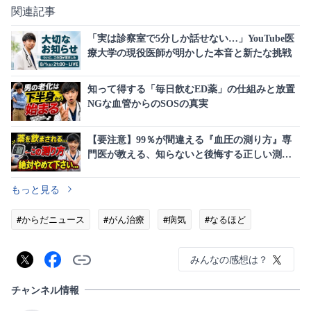
関連記事
「実は診察室で5分しか話せない…」YouTube医
療大学の現役医師が明かした本音と新たな挑戦
知って得する「毎日飲むED薬」の仕組みと放置
NGな血管からのSOSの真実
【要注意】99％が間違える『血圧の測り方』専
門医が教える、知らないと後悔する正しい測定
法
もっと見る
#からだニュース
#がん治療
#病気
#なるほど
みんなの感想は？
チャンネル情報