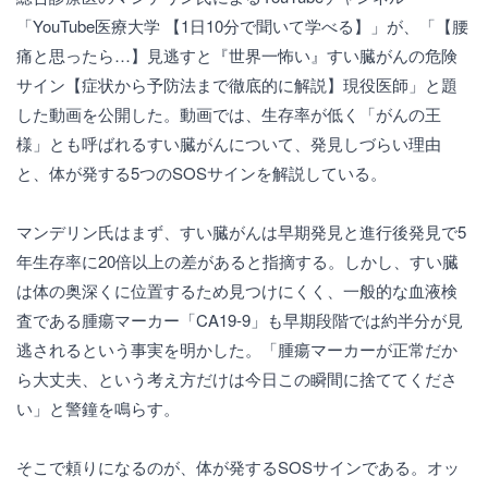
「YouTube医療大学 【1日10分で聞いて学べる】」が、「【腰
痛と思ったら…】見逃すと『世界一怖い』すい臓がんの危険
サイン【症状から予防法まで徹底的に解説】現役医師」と題
した動画を公開した。動画では、生存率が低く「がんの王
様」とも呼ばれるすい臓がんについて、発見しづらい理由
と、体が発する5つのSOSサインを解説している。
マンデリン氏はまず、すい臓がんは早期発見と進行後発見で5
年生存率に20倍以上の差があると指摘する。しかし、すい臓
は体の奥深くに位置するため見つけにくく、一般的な血液検
査である腫瘍マーカー「CA19-9」も早期段階では約半分が見
逃されるという事実を明かした。「腫瘍マーカーが正常だか
ら大丈夫、という考え方だけは今日この瞬間に捨ててくださ
い」と警鐘を鳴らす。
そこで頼りになるのが、体が発するSOSサインである。オッ