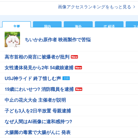
画像アクセスランキングをもっと見る
主要
国内
海外
IT 経済
ス
ちいかわ原作者 映画製作で苦悩
高市首相の発言に被爆者が批判
女性遺体発見から2年 54歳娘逮捕
USJ神ライド 終了惜しむ声
19歳にわいせつ? 消防職員を逮捕
中止の花火大会 主催者が説明
子ども3人を2日半放置 母親逮捕
なぜ人間はAI画像に違和感持つ?
大腸菌の毒素で大腸がんに 発表