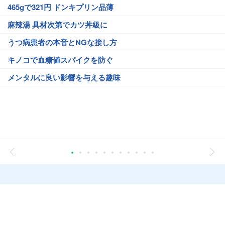
465gで321円 ドンキプリン品薄
麻辣湯 具材次第でカツ丼級に
うつ病患者の本音とNGな接し方
キノコで血糖値スパイクを防ぐ
メンタルに良い影響を与える趣味