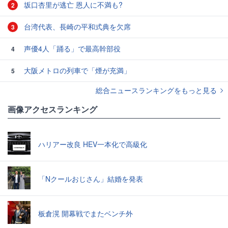
坂口杏里が逃亡 恩人に不満も?
2
台湾代表、長崎の平和式典を欠席
3
声優4人「踊る」で最高幹部役
4
大阪メトロの列車で「煙が充満」
5
総合ニュースランキングをもっと見る
画像アクセスランキング
ハリアー改良 HEV一本化で高級化
「Nクールおじさん」結婚を発表
板倉滉 開幕戦でまたベンチ外