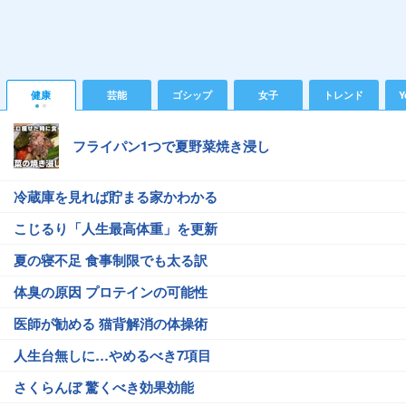
健康
芸能
ゴシップ
女子
トレンド
Y
フライパン1つで夏野菜焼き浸し
冷蔵庫を見れば貯まる家かわかる
こじるり「人生最高体重」を更新
夏の寝不足 食事制限でも太る訳
体臭の原因 プロテインの可能性
医師が勧める 猫背解消の体操術
人生台無しに…やめるべき7項目
さくらんぼ 驚くべき効果効能