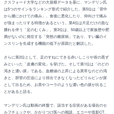
クスフォード大学などの大規模データを基に、マンデリン氏
は5つのサインをランキング形式で紹介した。第5位は「背中
から腰にかけての痛み」。食後に悪化したり、仰向けで痛み
が強まったりする特徴があるという。第4位は片足だけの急な
腫れを伴う「足のむくみ」。第3位は、50歳以上で家族歴や肥
満がないのに発症する「突然の糖尿病」であり、すい臓のイ
ンスリンを生成する機能の低下が原因だと解説した。
さらに第2位として、足のすねにできる赤いしこりや首の黒ず
みといった「皮膚の変化」を挙げた。そして第1位は「のどの
渇きと濃い尿」である。血糖値の上昇による異常なのどの渇
きと、胆管の圧迫により排出できなくなったビリルビンが尿
として出るため、お茶やコーラのような濃い色の尿が出るこ
とがあると語る。
マンデリン氏は動画の終盤で、該当する症状がある場合のセ
ルフチェックや、かかりつけ医への相談、エコーや造影CT、