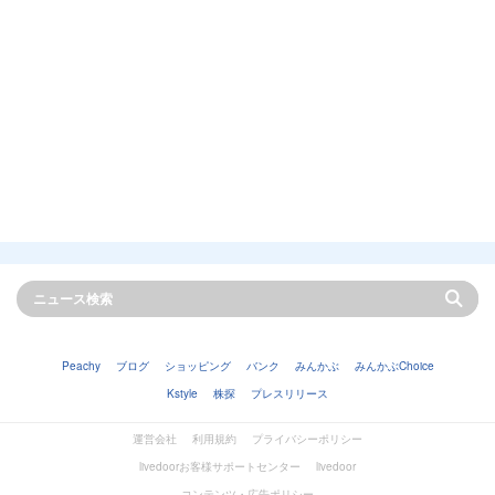
Peachy
ブログ
ショッピング
バンク
みんかぶ
みんかぶChoice
Kstyle
株探
プレスリリース
運営会社
利用規約
プライバシーポリシー
livedoorお客様サポートセンター
livedoor
コンテンツ・広告ポリシー