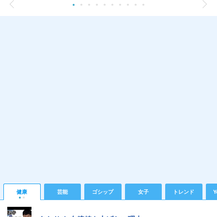
健康
芸能
ゴシップ
女子
トレンド
Y