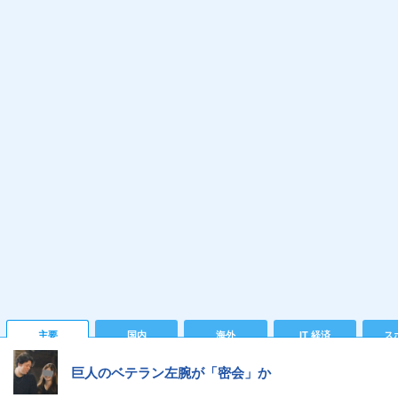
主要
国内
海外
IT 経済
ス
巨人のベテラン左腕が「密会」か