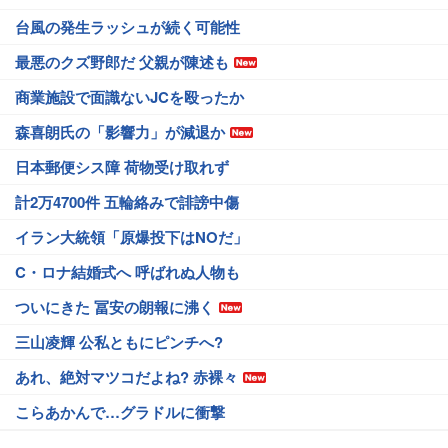
台風の発生ラッシュが続く可能性
最悪のクズ野郎だ 父親が陳述も
商業施設で面識ないJCを殴ったか
森喜朗氏の「影響力」が減退か
日本郵便シス障 荷物受け取れず
計2万4700件 五輪絡みで誹謗中傷
イラン大統領「原爆投下はNOだ」
C・ロナ結婚式へ 呼ばれぬ人物も
ついにきた 冨安の朗報に沸く
三山凌輝 公私ともにピンチへ?
あれ、絶対マツコだよね? 赤裸々
こらあかんで…グラドルに衝撃