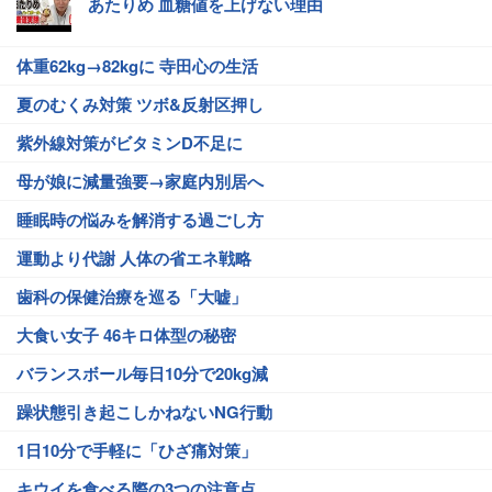
あたりめ 血糖値を上げない理由
体重62kg→82kgに 寺田心の生活
夏のむくみ対策 ツボ&反射区押し
紫外線対策がビタミンD不足に
母が娘に減量強要→家庭内別居へ
睡眠時の悩みを解消する過ごし方
運動より代謝 人体の省エネ戦略
歯科の保健治療を巡る「大嘘」
大食い女子 46キロ体型の秘密
バランスボール毎日10分で20kg減
躁状態引き起こしかねないNG行動
1日10分で手軽に「ひざ痛対策」
キウイを食べる際の3つの注意点