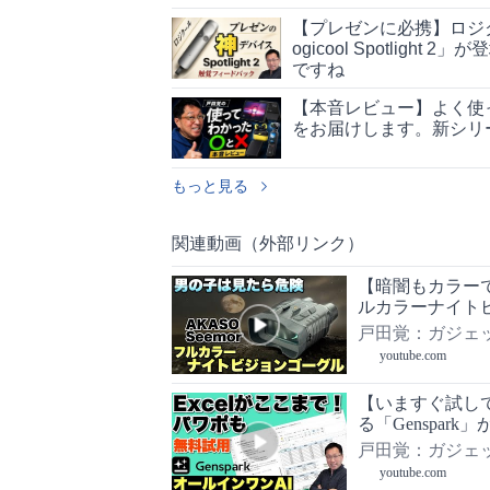
【プレゼンに必携】ロジ
ogicool Spotli
ですね
【本音レビュー】よく使
をお届けします。新シリ
もっと見る
関連動画（外部リンク）
【暗闇もカラー
ルカラーナイトビジ
戸田覚：ガジェ
youtube.com
【いますぐ試して！
る「Genspa
ルインワンAI
戸田覚：ガジェ
youtube.com