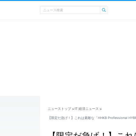
ニューストップ
IT 経済ニュース
>
>
【限定だ急げ！】これは素敵な「HHKB Professional HYBRID
【限定だ急げ！】これは素敵