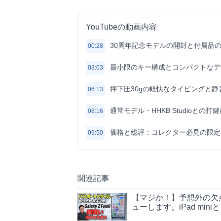
YouTubeの動画内容
30周年記念モデルの開封と付属品
00:28
最小限のキー構成とコンパクトなデ
03:03
押下圧30gの軽快なタイピングと静
06:13
通常モデル・HHKB Studioとの打
08:16
価格と総評：コレクター必見の限定
09:50
関連記事
【マジか！】予想外の欠点も
ューします。iPad min