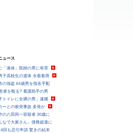
ニュース
に「液体」医師の男に有罪
男子高校生の遺体 水着着用
市の強盗 64歳男を指名手配
歳患者を殴る? 看護助手の男
子トイレに全裸の男」逮捕
カーとの衝突事故 多発か
中の八田與一容疑者 30歳に
んなで大家さん」債務超過に
14回も忌引申請 驚きの結末