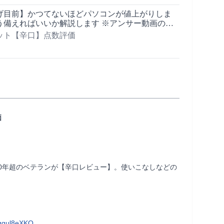
げ目前】かつてないほどパソコンが値上がりしま
ばいいか解説します ※アンサー動画の第
リンクからご覧ください
ット【辛口】点数評価
価
30年超のベテランが【辛口レビュー】。使いこなしなどの
qgul8eXKQ