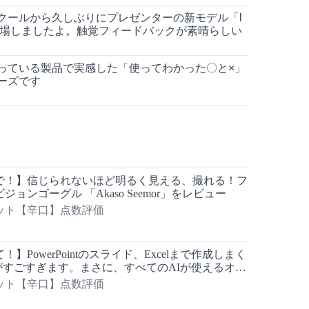
クールから久しぶりにプレゼンターの新モデル「l
ght 2」が登場しましたよ。触覚フィードバックが素晴らしい
っている製品で実感した「使ってわかった〇と×」
ーズです
で！】信じられないほど明るく見える、撮れる！フ
ョンゴーグル 「Akaso Seemor」をレビュー
ット【辛口】点数評価
】PowerPointのスライド、Excelまで作成しまく
rk」がすごすぎます。まさに、すべてのAIが使えるオー
ワークスペースですね！
ット【辛口】点数評価