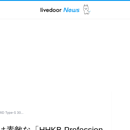
 Type-S 30…
な「HHKB Profession