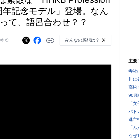
-S 30周年記念モデル」登場。なん
ムって、語呂合わせ？？
みんなの感想は？
8時0分
主要
寺社
川に
高松
90
「女
パト
逃亡
「み
なぜ