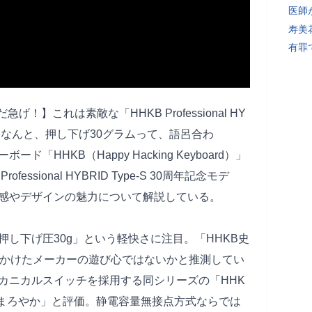
医師
寿美
有罪
】これは素敵な「HHKB Professional HY
」登場。なんと、押し下げ30グラムって、語呂合わ
HHKB（Happy Hacking Keyboard）」
ssional HYBRID Type-S 30周年記念モデ
感やデザインの魅力について解説している。
し下げ圧30g」という軽快さに注目。「HHKB史
にかけたメーカーの遊び心ではないかと推測してい
カニカルスイッチを採用する同シリーズの「HHK
じがまろやか」と評価。静電容量無接点方式ならでは