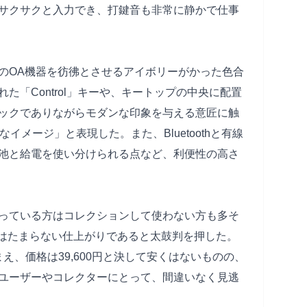
サクサクと入力でき、打鍵音も非常に静かで仕事
のOA機器を彷彿とさせるアイボリーがかった色合
た「Control」キーや、キートップの中央に配置
ックでありながらモダンな印象を与える意匠に触
イメージ」と表現した。また、Bluetoothと有線
池と給電を使い分けられる点など、利便性の高さ
っている方はコレクションして使わない方も多そ
にはたまらない仕上がりであると太鼓判を押した。
まえ、価格は39,600円と決して安くはないものの、
ユーザーやコレクターにとって、間違いなく見逃