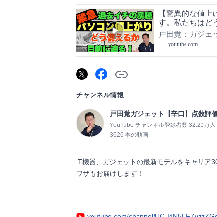
【驚異的な値上
す。私たちはどう備えれ
二弾は概要欄の
戸田覚：ガジェ
youtube.com
チャンネル情報
戸田覚ガジェット【辛口】点数評
YouTube チャンネル登録者数 32.20万人
3626 本の動画
IT機器、ガジェットの最新モデルをキャリア
ワザもお届けします！

youtube.com/channel/UC-IdN5EFZvzzZG