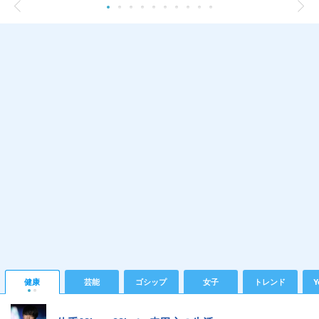
健康
芸能
ゴシップ
女子
トレンド
Y