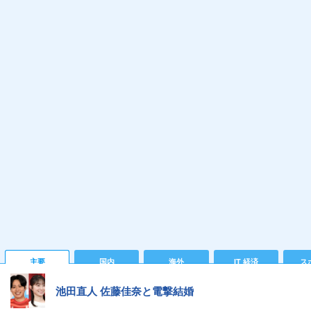
主要
国内
海外
IT 経済
ス
池田直人 佐藤佳奈と電撃結婚