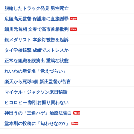
脱輪したトラック発見 男性死亡
広陵高元監督 保護者に直接謝罪
細川元首相 文春で高市首相批判
銀メダリスト 本多灯被告を起訴
タイ学校銃撃 成績でストレスか
正常な組織を誤摘出 重篤な状態
れいわの新党名「覚えづらい」
楽天から死球5個 新庄監督が苦言
マイケル・ジャクソン来日秘話
ヒコロヒー 割引お握り買わない
神田うの「三角ハゲ」治療法告白
堂本剛の投稿に「匂わせなの?」