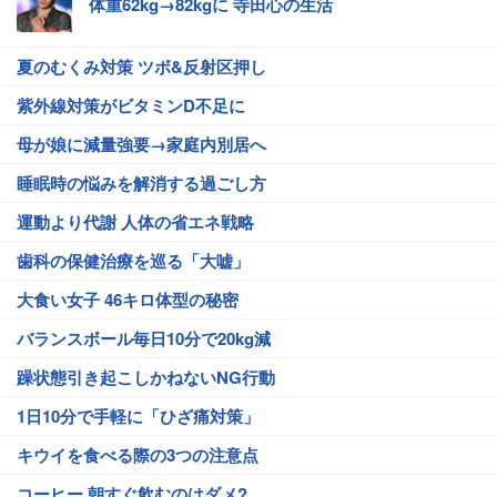
体重62kg→82kgに 寺田心の生活
夏のむくみ対策 ツボ&反射区押し
紫外線対策がビタミンD不足に
母が娘に減量強要→家庭内別居へ
睡眠時の悩みを解消する過ごし方
運動より代謝 人体の省エネ戦略
歯科の保健治療を巡る「大嘘」
大食い女子 46キロ体型の秘密
バランスボール毎日10分で20kg減
躁状態引き起こしかねないNG行動
1日10分で手軽に「ひざ痛対策」
キウイを食べる際の3つの注意点
コーヒー 朝すぐ飲むのはダメ?