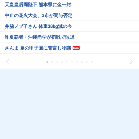
天皇皇后両陛下 熊本県に金一封
中止の花火大会、3市が関与否定
井脇ノブ子さん 体重38kg減の今
昨夏覇者・沖縄尚学が初戦で敗退
さんま 夏の甲子園に苦言し物議