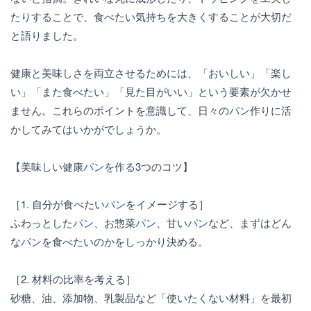
たりすることで、食べたい気持ちを大きくすることが大切だ
と語りました。
健康と美味しさを両立させるためには、「おいしい」「楽し
い」「また食べたい」「見た目がいい」という要素が欠かせ
ません。これらのポイントを意識して、日々の
パン
作りに活
かしてみてはいかがでしょうか。
【美味しい健康
パン
を作る3つのコツ】
［1. 自分が食べたい
パン
をイメージする］
ふわっとした
パン
、お惣菜
パン
、甘い
パン
など、まずはどん
な
パン
を食べたいのかをしっかり決める。
［2. 材料の比率を考える］
砂糖、油、添加物、乳製品など「使いたくない材料」を最初