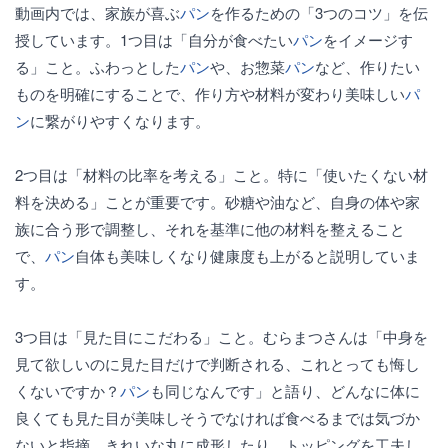
動画内では、家族が喜ぶ
パン
を作るための「3つのコツ」を伝
授しています。1つ目は「自分が食べたい
パン
をイメージす
る」こと。ふわっとした
パン
や、お惣菜
パン
など、作りたい
ものを明確にすることで、作り方や材料が変わり美味しい
パ
ン
に繋がりやすくなります。
2つ目は「材料の比率を考える」こと。特に「使いたくない材
料を決める」ことが重要です。砂糖や油など、自身の体や家
族に合う形で調整し、それを基準に他の材料を整えること
で、
パン
自体も美味しくなり健康度も上がると説明していま
す。
3つ目は「見た目にこだわる」こと。むらまつさんは「中身を
見て欲しいのに見た目だけで判断される、これとっても悔し
くないですか？
パン
も同じなんです」と語り、どんなに体に
良くても見た目が美味しそうでなければ食べるまでは気づか
ないと指摘。きれいな丸に成形したり、トッピングを工夫し