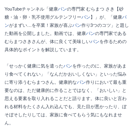
YouTubeチャンネル「健康
パン
の専門家 むらまつ さき【砂
糖・油・卵・乳不使用グルテンフリー
パン
】」が、「健康
パ
ン
がまずい…を卒業！家族が喜ぶ
パン
作り3つのコツ」と題し
た動画を公開しました。動画では、健康
パン
の専門家である
むらまつさきさんが、体に良くて美味しい
パン
を作るための
具体的なポイントを解説しています。
「せっかく健康に気を遣った
パン
を作ったのに、家族があま
り食べてくれない」「なんだかおいしくない」といった悩み
に寄り添うむらまつさん。健康的な
パン
作りにおいて最も重
要なのは、ただ健康的に作ることではなく、「おいしい」と
思える要素を取り入れることだと語ります。体に良いと言わ
れる材料をたくさん入れ込んでも、見た目が悪かったり、ぼ
そぼそしたりしては、家族に食べてもらう気にもなれませ
ん。