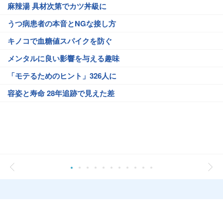
麻辣湯 具材次第でカツ丼級に
うつ病患者の本音とNGな接し方
キノコで血糖値スパイクを防ぐ
メンタルに良い影響を与える趣味
「モテるためのヒント」326人に
容姿と寿命 28年追跡で見えた差