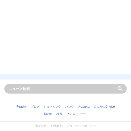
Peachy
ブログ
ショッピング
バンク
みんかぶ
みんかぶChoice
Kstyle
株探
プレスリリース
運営会社
利用規約
プライバシーポリシー