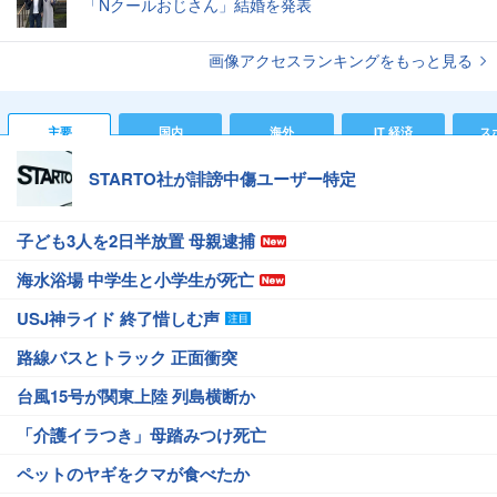
「Nクールおじさん」結婚を発表
画像アクセスランキングをもっと見る
主要
国内
海外
IT 経済
ス
STARTO社が誹謗中傷ユーザー特定
子ども3人を2日半放置 母親逮捕
海水浴場 中学生と小学生が死亡
USJ神ライド 終了惜しむ声
路線バスとトラック 正面衝突
台風15号が関東上陸 列島横断か
「介護イラつき」母踏みつけ死亡
ペットのヤギをクマが食べたか