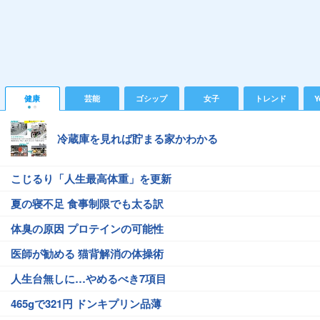
健康
芸能
ゴシップ
女子
トレンド
Y
冷蔵庫を見れば貯まる家かわかる
こじるり「人生最高体重」を更新
夏の寝不足 食事制限でも太る訳
体臭の原因 プロテインの可能性
医師が勧める 猫背解消の体操術
人生台無しに…やめるべき7項目
465gで321円 ドンキプリン品薄