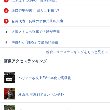
1
坂口杏里が逃亡 恩人に不満も?
2
台湾代表、長崎の平和式典を欠席
3
大阪メトロの列車で「煙が充満」
4
声優4人「踊る」で最高幹部役
5
総合ニュースランキングをもっと見る
画像アクセスランキング
ハリアー改良 HEV一本化で高級化
板倉滉 開幕戦でまたベンチ外