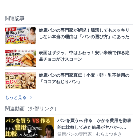
関連記事
健康パンの専門家が解説！腸活してもスッキリ
しない本当の理由は「パンの選び方」にあった
表面はザクッ、中はふわっ！安い米粉で作る絶
品チョコがけスコーン
健康パンの専門家直伝！小麦・卵・乳不使用の
「ココアねじりパン」
もっと見る
関連動画（外部リンク）
パンを買うvs 作る かかる費用を徹底
的に比較してみた結果がヤバかっ
た…！
健康パンの専門家┃むらまつさき