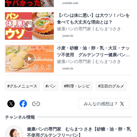
youtube.com
【パンは体に悪い】は大ウソ！パンを
食べても大丈夫な理由とは？
健康パンの専門家┃むらまつさき
youtu.be
小麦・砂糖・油・卵・乳・大豆・ナッ
ツ不使用 グルテンフリー健康パンの
作り方 ざっくり解説
健康パンの専門家┃むらまつさき
youtu.be
#グルメニュース
#パン
#料理・レシピ
#注目のグルメ
みんなの感想は？
チャンネル情報
健康パンの専門家 むらまつ さき【砂糖・油・卵・乳
不使用グルテンフリーパン】