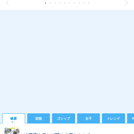
健康
芸能
ゴシップ
女子
トレンド
Y