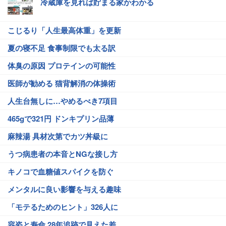
冷蔵庫を見れば貯まる家かわかる
こじるり「人生最高体重」を更新
夏の寝不足 食事制限でも太る訳
体臭の原因 プロテインの可能性
医師が勧める 猫背解消の体操術
人生台無しに…やめるべき7項目
465gで321円 ドンキプリン品薄
麻辣湯 具材次第でカツ丼級に
うつ病患者の本音とNGな接し方
キノコで血糖値スパイクを防ぐ
メンタルに良い影響を与える趣味
「モテるためのヒント」326人に
容姿と寿命 28年追跡で見えた差