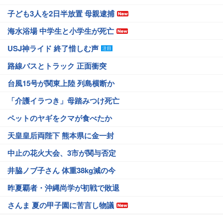
子ども3人を2日半放置 母親逮捕
海水浴場 中学生と小学生が死亡
USJ神ライド 終了惜しむ声
路線バスとトラック 正面衝突
台風15号が関東上陸 列島横断か
「介護イラつき」母踏みつけ死亡
ペットのヤギをクマが食べたか
天皇皇后両陛下 熊本県に金一封
中止の花火大会、3市が関与否定
井脇ノブ子さん 体重38kg減の今
昨夏覇者・沖縄尚学が初戦で敗退
さんま 夏の甲子園に苦言し物議