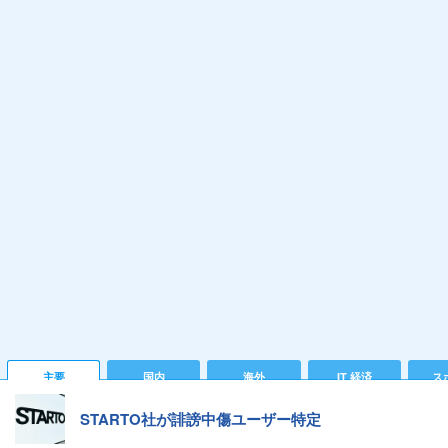
主要
国内
海外
IT 経済
ス
STARTO社が誹謗中傷ユーザー特定