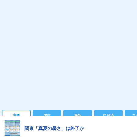
主要
国内
海外
IT 経済
ス
関東「真夏の暑さ」は終了か