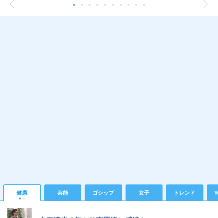
健康
芸能
ゴシップ
女子
トレンド
Y