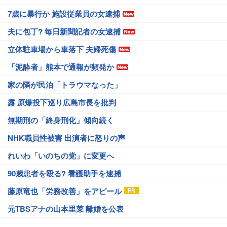
7歳に暴行か 施設従業員の女逮捕
夫に包丁? 毎日新聞記者の女逮捕
立体駐車場から車落下 夫婦死傷
「泥酔者」熊本で通報が頻発か
家の隣が民泊「トラウマなった」
露 原爆投下巡り広島市長を批判
無期刑の「終身刑化」傾向続く
NHK職員性被害 出演者に怒りの声
れいわ「いのちの党」に変更へ
90歳患者を殴る? 看護助手を逮捕
藤原竜也「労務改善」をアピール
元TBSアナの山本里菜 離婚を公表