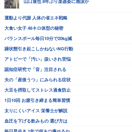
山口達也 8年ぶり楽器姿に感涙か
運動より代謝 人体の省エネ戦略
大食い女子 46キロ体型の秘密
バランスボール毎日10分で20kg減
躁状態引き起こしかねないNG行動
アトピーで「汚い」扱いされ苦悩
認知症研究で「音」注目される
夫の「産後うつ」にみられる症状
大豆を摂取してストレス過食防止
1日10回 お腹引き締まる簡単習慣
太りにくいアイス 栄養士が解説
血圧を下げる飲みもの 選び方は
毎日早歩き 1年で何キロ痩せるか