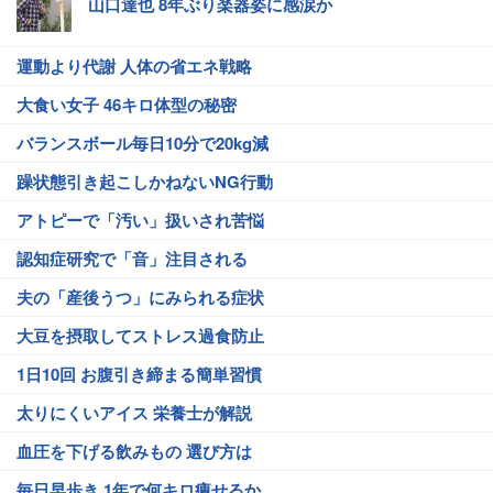
山口達也 8年ぶり楽器姿に感涙か
運動より代謝 人体の省エネ戦略
大食い女子 46キロ体型の秘密
バランスボール毎日10分で20kg減
躁状態引き起こしかねないNG行動
アトピーで「汚い」扱いされ苦悩
認知症研究で「音」注目される
夫の「産後うつ」にみられる症状
大豆を摂取してストレス過食防止
1日10回 お腹引き締まる簡単習慣
太りにくいアイス 栄養士が解説
血圧を下げる飲みもの 選び方は
毎日早歩き 1年で何キロ痩せるか