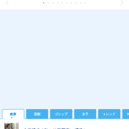
健康
芸能
ゴシップ
女子
トレンド
Y