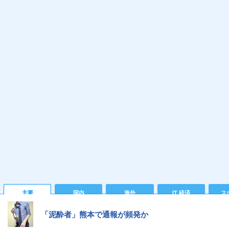
主要
国内
海外
IT 経済
ス
「泥酔者」熊本で通報が頻発か