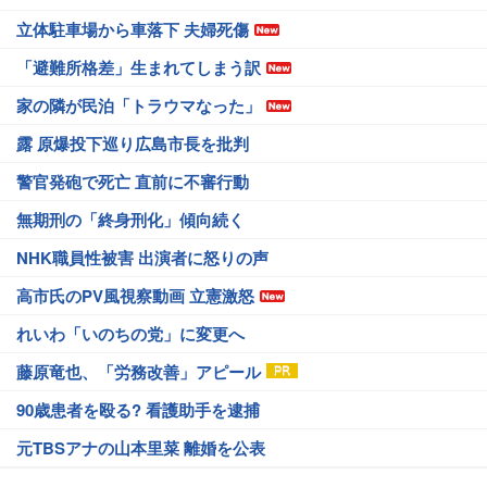
立体駐車場から車落下 夫婦死傷
「避難所格差」生まれてしまう訳
家の隣が民泊「トラウマなった」
露 原爆投下巡り広島市長を批判
警官発砲で死亡 直前に不審行動
無期刑の「終身刑化」傾向続く
NHK職員性被害 出演者に怒りの声
高市氏のPV風視察動画 立憲激怒
れいわ「いのちの党」に変更へ
藤原竜也、「労務改善」アピール
90歳患者を殴る? 看護助手を逮捕
元TBSアナの山本里菜 離婚を公表